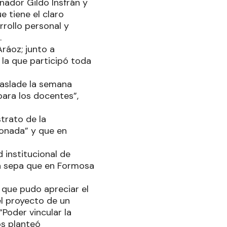
ador Gildo Insfrán y
e tiene el claro
rrollo personal y
.
Aráoz; junto a
 la que participó toda
raslade la semana
para los docentes”,
trato de la
ionada” y que en
 institucional de
sa sepa que en Formosa
ó que pudo apreciar el
el proyecto de un
Poder vincular la
os planteó