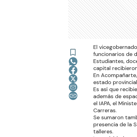
El vicegobernador
funcionarios de 
Estudiantes, doce
capital recibier
En Acompañarte, 
estado provincial
Es así que recibi
además de espac
el IAPA, el Minis
Carreras.
Se sumaron tambi
presencia de la 
talleres.