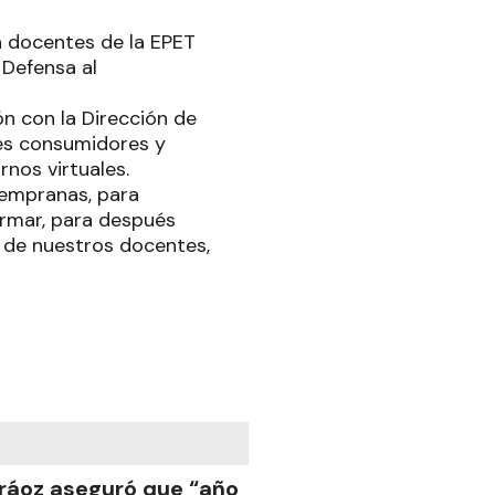
a docentes de la EPET
 Defensa al
ón con la Dirección de
es consumidores y
nos virtuales.
tempranas, para
rmar, para después
n de nuestros docentes,
ráoz aseguró que “año