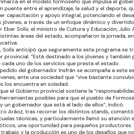
enmarca en el modelo formoseño que impulsa el gobern
n puente entre el aprendizaje, la salud y el deporte, qu
er capacitación y apoyo integral, potenciando el desa
 jóvenes, a través de un enfoque dinámico y divertido
 Eber Solís; el ministro de Cultura y Educación, Julio 
istintas áreas del estado, acompañaron la jornada, en
cativa.
, Solís anticipó que seguramente este programa se t
or provincial. “Está destinado a los jóvenes y también 
 cada uno de los servicios que presta el estado.
pedido del gobernador Insfrán se acompaña a este es
óvenes, ante una sociedad que “vive bastante convuls
 los encuentra en soledad.
que el Gobierno provincial sostiene la “responsabilidad
 herramientas posibles para que el pueblo de Formo
 un gobernador que está al lado de ellos”, indicó.
tro Aráoz, tras recorrer los distintos stands, coment
cuelas técnicas, y particularmente llamó su atención 
óticos, una oportunidad para pequeños productores. “
 trabajo y la producción es uno de los desafíos que n