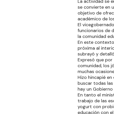
La actividad se 
se convierte en u
objetivo de ofrec
académico de los
El vicegobernador
funcionarios de d
la comunidad edu
En este contexto
próxima al interi
subrayó y detalló
Expresó que por 
comunidad, los j
muchas ocasiones
Hizo hincapié en 
buscar todas las
hay un Gobierno y
En tanto el minis
trabajo de las es
yogurt con probi
educación con el