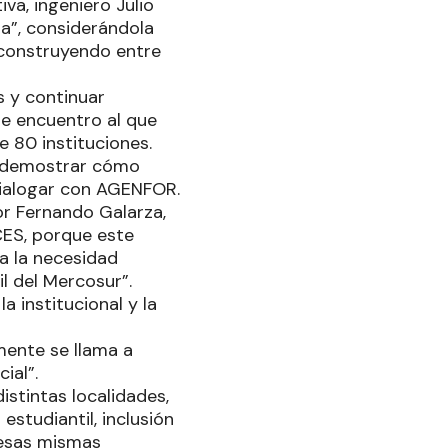
va, ingeniero Julio
ia”, considerándola
 construyendo entre
s y continuar
te encuentro al que
e 80 instituciones.
r demostrar cómo
 dialogar con AGENFOR.
or Fernando Galarza,
CES, porque este
a la necesidad
il del Mercosur”.
a institucional y la
mente se llama a
cial”.
istintas localidades,
estudiantil, inclusión
 esas mismas