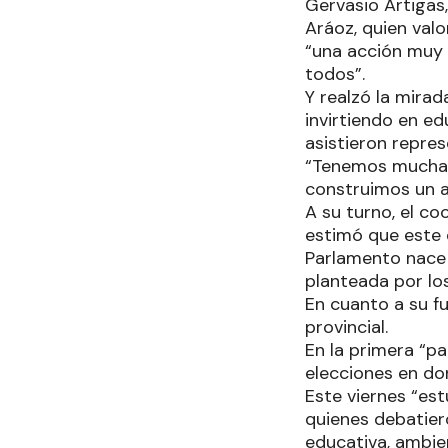
Gervasio Artigas,
Aráoz, quien valo
“una acción muy 
todos”.
Y realzó la mirad
invirtiendo en e
asistieron repres
“Tenemos mucha 
construimos un a
A su turno, el c
estimó que este 
Parlamento nace
planteada por los
En cuanto a su fu
provincial.
En la primera “p
elecciones en don
Este viernes “est
quienes debatiero
educativa, ambie