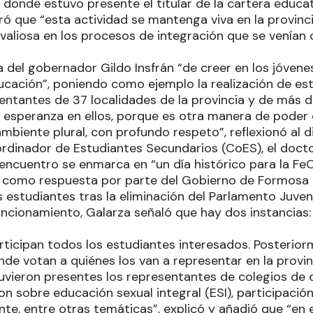
 donde estuvo presente el titular de la cartera educati
ró que “esta actividad se mantenga viva en la provinc
valiosa en los procesos de integración que se venían
a del gobernador Gildo Insfrán “de creer en los jóvene
ducación”, poniendo como ejemplo la realización de es
entantes de 37 localidades de la provincia y de más d
esperanza en ellos, porque es otra manera de pode
mbiente plural, con profundo respeto”, reflexionó al
oordinador de Estudiantes Secundarios (CoES), el doct
encuentro se enmarca en “un día histórico para la Fe
 como respuesta por parte del Gobierno de Formosa 
 estudiantes tras la eliminación del Parlamento Juven
ncionamiento, Galarza señaló que hay dos instancias: l
articipan todos los estudiantes interesados. Posterior
de votan a quiénes los van a representar en la provin
uvieron presentes los representantes de colegios de d
n sobre educación sexual integral (ESI), participación 
nte, entre otras temáticas”, explicó y añadió que “en