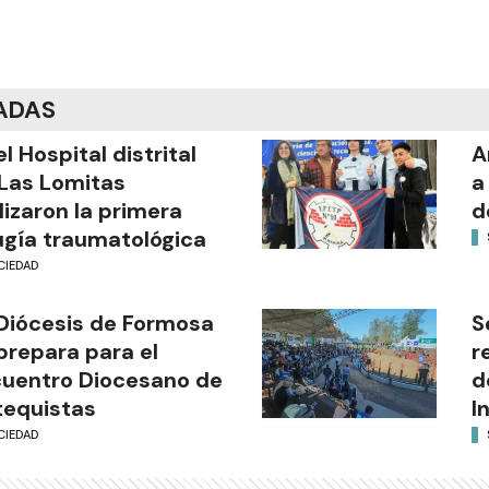
ADAS
el Hospital distrital
A
Las Lomitas
a
lizaron la primera
d
ugía traumatológica
CIEDAD
Diócesis de Formosa
S
prepara para el
r
uentro Diocesano de
d
equistas
I
CIEDAD