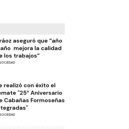
ráoz aseguró que “año
 año mejora la calidad
e los trabajos”
SOCIEDAD
e realizó con éxito el
emate "25° Aniversario
e Cabañas Formoseñas
ntegradas"
SOCIEDAD