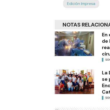
Edición Impresa
NOTAS RELACION
En 
de 
rea
cir
SO
La 
se 
Enc
Cat
SO
Ads