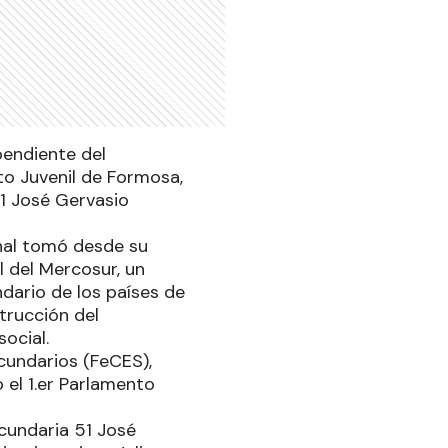
pendiente del
to Juvenil de Formosa,
51 José Gervasio
onal tomó desde su
l del Mercosur, un
ndario de los países de
trucción del
ocial.
cundarios (FeCES),
 el 1.er Parlamento
ecundaria 51 José