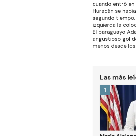
cuando entró en 
Huracán se había 
segundo tiempo, 
izquierda la colo
El paraguayo Adam
angustioso gol d
menos desde los 
Las más le
1
María Alejan