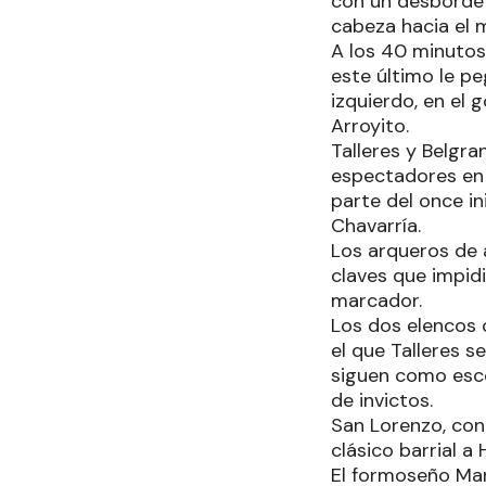
con un desborde 
cabeza hacia el m
A los 40 minutos 
este último le pe
izquierdo, en el 
Arroyito.
Talleres y Belgr
espectadores en 
parte del once in
Chavarría.
Los arqueros de 
claves que impidi
marcador.
Los dos elencos 
el que Talleres s
siguen como esco
de invictos.
San Lorenzo, con
clásico barrial a
El formoseño Manu