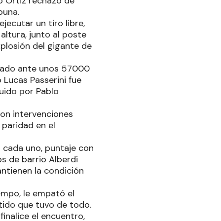
o Ortiz rechazó de
buna.
ecutar un tiro libre,
altura, junto al poste
xplosión del gigante de
putado ante unos 57000
Lucas Passerini fue
tuido por Pablo
ron intervenciones
 paridad en el
 cada uno, puntaje con
os de barrio Alberdi
ntienen la condición
empo, le empató el
rtido que tuvo de todo.
inalice el encuentro,