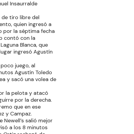
uel Insaurralde
de tiro libre del
nto, quien ingresó a
o por la séptima fecha
o contó con la
 Laguna Blanca, que
 lugar ingresó Agustín
poco juego, al
nutos Agustín Toledo
rea y sacó una volea de
or la pelota y atacó
uirre por la derecha.
xtremo que en ese
uez y Campaz.
 Newell’s salió mejor
visó a los 8 minutos