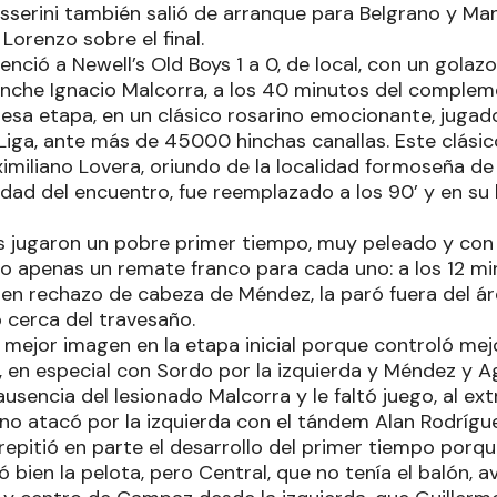
asserini también salió de arranque para Belgrano y Man
Lorenzo sobre el final.
enció a Newell’s Old Boys 1 a 0, de local, con un golazo 
che Ignacio Malcorra, a los 40 minutos del compleme
 esa etapa, en un clásico rosarino emocionante, jugad
 Liga, ante más de 45000 hinchas canallas. Este clásic
imiliano Lovera, oriundo de la localidad formoseña de
lidad del encuentro, fue reemplazado a los 90’ y en su
’s jugaron un pobre primer tiempo, muy peleado y con 
 apenas un remate franco para cada uno: a los 12 mi
e en rechazo de cabeza de Méndez, la paró fuera del á
 cerca del travesaño.
 mejor imagen en la etapa inicial porque controló mej
 en especial con Sordo por la izquierda y Méndez y Ag
 ausencia del lesionado Malcorra y le faltó juego, al e
 no atacó por la izquierda con el tándem Alan Rodríg
epitió en parte el desarrollo del primer tiempo porque
 bien la pelota, pero Central, que no tenía el balón, a