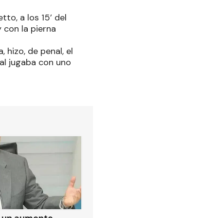
to, a los 15’ del
 con la pierna
 hizo, de penal, el
cal jugaba con uno
ó un aumento