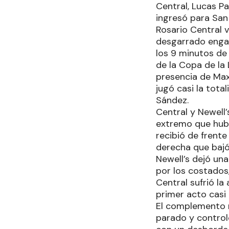
Central, Lucas P
ingresó para San 
Rosario Central v
desgarrado engan
los 9 minutos de
de la Copa de la
presencia de Max
jugó casi la tota
Sández.
Central y Newell
extremo que hubo
recibió de frent
derecha que bajó
Newell’s dejó una
por los costados,
Central sufrió la
primer acto casi
El complemento r
parado y controló