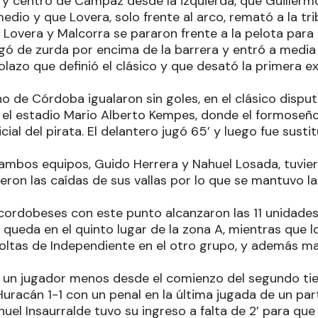
y centro de Campaz desde la izquierda, que Guillerm
edio y que Lovera, solo frente al arco, remató a la tri
Lovera y Malcorra se pararon frente a la pelota para ej
gó de zurda por encima de la barrera y entró a media 
golazo que definió el clásico y que desató la primera e
ano de Córdoba igualaron sin goles, en el clásico dis
el estadio Mario Alberto Kempes, donde el formoseño 
icial del pirata. El delantero jugó 65’ y luego fue susti
ambos equipos, Guido Herrera y Nahuel Losada, tuvie
eron las caídas de sus vallas por lo que se mantuvo la
cordobeses con este punto alcanzaron las 11 unidades
e queda en el quinto lugar de la zona A, mientras que l
ltas de Independiente en el otro grupo, y además ma
 un jugador menos desde el comienzo del segundo ti
 Huracán 1-1 con un penal en la última jugada de un pa
el Insaurralde tuvo su ingreso a falta de 2’ para que f