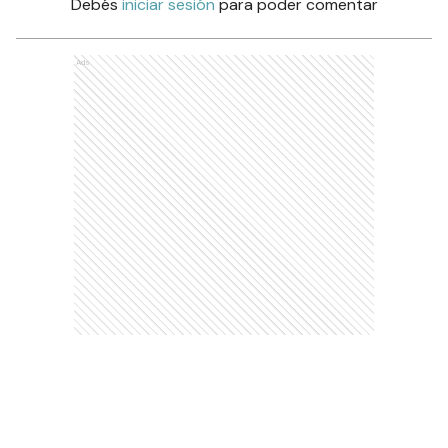
Debés
iniciar sesión
para poder comentar
Ads