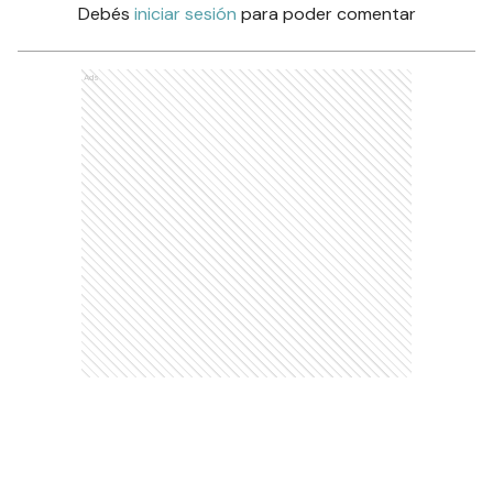
Debés
iniciar sesión
para poder comentar
Ads