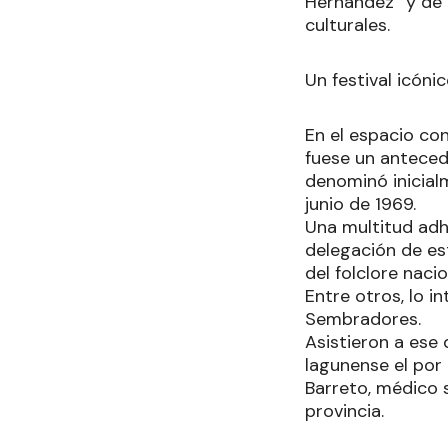
Hernández” y de 
culturales.
Un festival icóni
En el espacio con
fuese un antecede
denominó inicialm
junio de 1969.
Una multitud adh
delegación de es
del folclore naci
Entre otros, lo 
Sembradores.
Asistieron a ese
lagunense el por
Barreto, médico s
provincia.