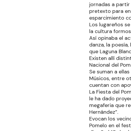
jornadas a partir
pretexto para enc
esparcimiento co
Los lugareños se
la cultura formos
Así opinaba el ac
danza, la poesía, 
que Laguna Blanc
Existen allí dist
Nacional del Pome
Se suman a ellas 
Músicos, entre o
cuentan con apoy
La Fiesta del Po
le ha dado proye
megaferia que ree
Hernández”.
Evocan los vecin
Pomelo en el fest