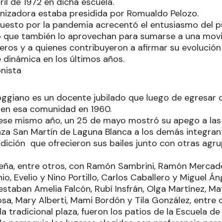
ril de 1972 en dicha escuela.
nizadora estaba presidida por Romualdo Pelozo.
puesto por la pandemia acrecentó el entusiasmo del p
 que también lo aprovechan para sumarse a una movil
neros y a quienes contribuyeron a afirmar su evolución
dinámica en los últimos años.
nista
oggiano es un docente jubilado que luego de egresar
ó en esa comunidad en 1960.
ese mismo año, un 25 de mayo mostró su apego a las 
aza San Martín de Laguna Blanca a los demás integran
dición que ofrecieron sus bailes junto con otras agru
ña, entre otros, con Ramón Sambrini, Ramón Mercado
, Evelio y Nino Portillo, Carlos Caballero y Miguel Án
staban Amelia Falcón, Rubí Insfrán, Olga Martínez, Ma
rosa, Mary Alberti, Mami Bordón y Tila González, entre 
a tradicional plaza, fueron los patios de la Escuela de