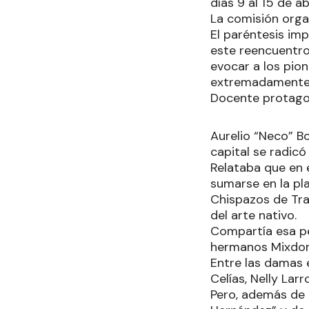
días 9 al 15 de ab
La comisión orga
El paréntesis im
este reencuentro
evocar a los pio
extremadamente 
Docente protago
Aurelio “Neco” B
capital se radic
Relataba que en 
sumarse en la pl
Chispazos de Tra
del arte nativo.
Compartía esa pe
hermanos Mixdonio
Entre las damas e
Celías, Nelly Lar
Pero, además de l