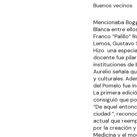
Buenos vecinos
Mencionaba Boggi
Blanca entre ello
Franco “Palillo” 
Lemos, Gustavo S
Hizo una especia
docente fue pilar
instituciones de 
Aurelio señala q
y culturales. Ade
del Pomelo fue i
La primera edici
consiguió que por
“De aquel entonc
ciudad ”, recono
actual que reempl
por la creación y
Medicina y el mo