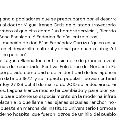
ano a pobladores que se preocuparon por el desarrol
s al doctor Miguel Ireneo Ortiz de dilatada trayectoria
Romero al que cita como “un hombre servicial”, Ricardo
osa Escalada Y Federico Baldús ,entre otros.
l mención de don Elías Fernández Carrizo “quien en su
 en el desarrollo cultural y social por cuanto integró
bien público”.
ue Laguna Blanca fue centro siempre de grandes event
más del recordado Festival Folclórico del Nordeste Fo
ncorporado como parte de la identidad de los lagunen
ón data de 1972 y su impacto popular fue aumentando
 ley 27.128 del 31 de marzo de 2015 se la declarase Fi
es, Laguna Blanca mucho ha cambiado y para bien ya 
ce para detenerse especialmente en la moderna infra
azan a lo que llama “las lejanas escuelas rancho”, no
 puesta en marcha del Instituto Universitario Formose
derno hospital que fueron logros de un hijo del pueblo