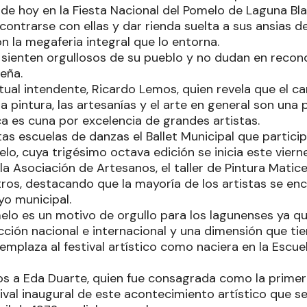
 de hoy en la Fiesta Nacional del Pomelo de Laguna Bl
ontrarse con ellas y dar rienda suelta a sus ansias d
n la megaferia integral que lo entorna.
 sienten orgullosos de su pueblo y no dudan en recon
eña.
tual intendente, Ricardo Lemos, quien revela que el can
la pintura, las artesanías y el arte en general son una 
a es cuna por excelencia de grandes artistas.
intas escuelas de danzas el Ballet Municipal que partici
lo, cuya trigésimo octava edición se inicia este vierne
la Asociación de Artesanos, el taller de Pintura Matic
tros, destacando que la mayoría de los artistas se e
o municipal.
melo es un motivo de orgullo para los lagunenses ya 
cción nacional e internacional y una dimensión que t
mplaza al festival artístico como naciera en la Escue
os a Eda Duarte, quien fue consagrada como la primera
ival inaugural de este acontecimiento artístico que se