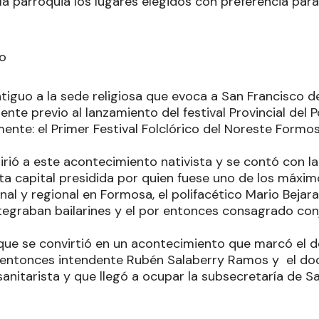
la parroquia los lugares elegidos con preferencia par
co
tiguo a la sede religiosa que evoca a San Francisco de
nte previo al lanzamiento del festival Provincial del
ente: el Primer Festival Folclórico del Noreste Formos
irió a este acontecimiento nativista y se contó con la
ta capital presidida por quien fuese uno de los máxim
onal y regional en Formosa, el polifacético Mario Bejara
integraban bailarines y el por entonces consagrado con
 que se convirtió en un acontecimiento que marcó el de
 entonces intendente Rubén Salaberry Ramos y el do
anitarista y que llegó a ocupar la subsecretaría de Sa