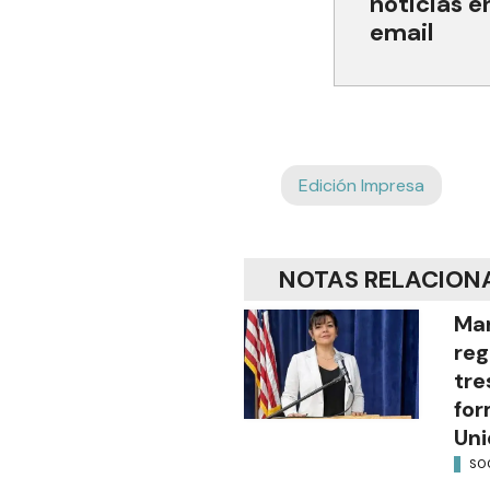
noticias e
email
Edición Impresa
NOTAS RELACION
Mar
reg
tre
for
Uni
SO