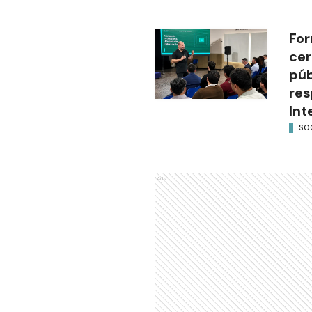
For
cer
púb
res
Int
SO
Ads