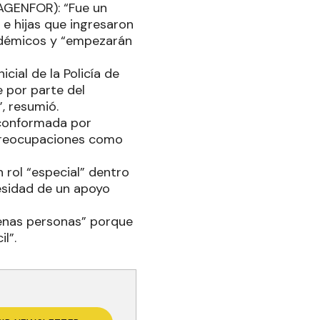
(AGENFOR): “Fue un
e hijas que ingresaron
cadémicos y “empezarán
cial de la Policía de
 por parte del
”, resumió.
á conformada por
 preocupaciones como
 rol “especial” dentro
cesidad de un apoyo
uenas personas” porque
il”.