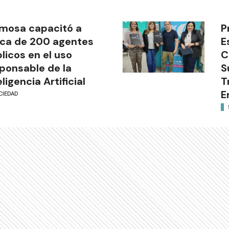
mosa capacitó a
P
ca de 200 agentes
E
licos en el uso
C
ponsable de la
S
eligencia Artificial
T
E
CIEDAD