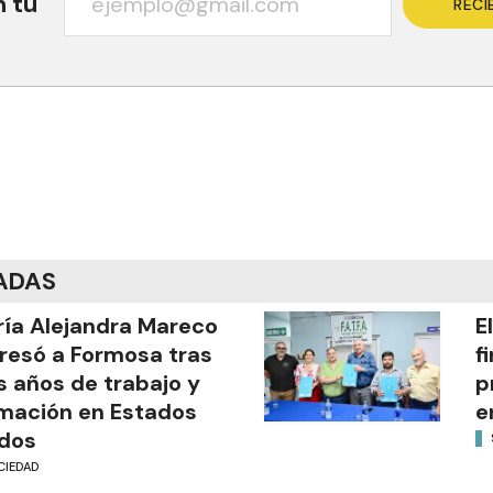
n tu
RECI
ADAS
ía Alejandra Mareco
E
resó a Formosa tras
f
s años de trabajo y
p
mación en Estados
e
dos
CIEDAD