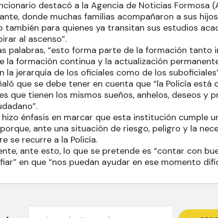
funcionario destacó a la Agencia de Noticias Formosa 
nte, donde muchas familias acompañaron a sus hijos 
omo también para quienes ya transitan sus estudios a
irar al ascenso”.
s palabras, “esto forma parte de la formación tanto ini
la formación continua y la actualización permanente
n la jerarquía de los oficiales como de los suboficiales
eñaló que se debe tener en cuenta que “la Policía est
es que tienen los mismos sueños, anhelos, deseos y
iudadano”.
 hizo énfasis en marcar que esta institución cumple un
porque, ante una situación de riesgo, peligro y la ne
e se recurre a la Policía.
nte, ante esto, lo que se pretende es “contar con b
nfiar” en que “nos puedan ayudar en ese momento difíc