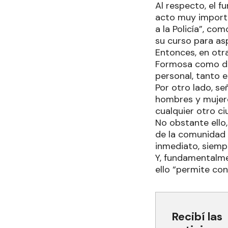
Al respecto, el 
acto muy importa
a la Policía”, c
su curso para asp
Entonces, en otra
Formosa como de 
personal, tanto e
Por otro lado, s
hombres y mujer
cualquier otro c
No obstante ello,
de la comunidad 
inmediato, siempr
Y, fundamentalme
ello “permite co
Recibí las