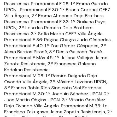
Resistencia. Promocional F 26: 1.º Emma Garrido
UPCN. Promocional F 30: 1.º Briana Coronel CEF7
Villa Ángela, 2.º Emma Alfonoso Dojo Brothers
Resistencia. Promocional F 33: 1.º Guiliana Puyol
UPCN, 2.º Lourdes Romero Dojo Brothers
Resistencia, 3.º Sofía Maron CEF7 Villa Ángela.
Promocional F 36: Regina Chagra Judo Céspedes.
Promocional F 40: 1.º Zoe Gómez Céspedes, 2.º
Alexa Barrios Pirané, 3.º Denis Galeano Pirané.
Promocional F Más 45: 1.º Juliana Vallejos Jaime
Zapata Resistencia, 2.º Francesca Galeano
Kodokan Resistencia.
Promocional M 28: 1.º Ramiro Delgado Dojo
Ovando Villa Ángela, 2.º Máximo Lezcano UPCN,
3.º Franco Roble Ríos Sindicato Vial Formosa.
Promocional M 30: 1.º Joaquín Sánchez UPCN, 2.º
Juan Martín Ohgins UPCN, 3.º Vitorio González
Dojo Ovando Villa Ángela. Promocional M 33: 1.o
Francisco Zakugawa Jaime Zapata Resistencia, 2.º