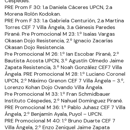
Céspedes.
PRE Prom F 30: 1.a Daniela Cáceres UPCN, 2.a
Morena Rolón Kodokan.
PRE Prom F 33: 1.a Gabriela Centurión, 2.a Martina
Torres CEF 7 Villa Ángela, 3.a Génesis Paredes
Pirané. Pre Promocional M 23: 1.º Isaías Vargas
Okasan Dojo Resistencia, 2.º Ignacio Zacarías
Okasan Dojo Resistencia.
Pre Promocional M 26: 1.º Ian Escobar Pirané, 2.º
Bautista Acosta UPCN, 3.º Agustín Olmedo Jaime
Zapata Resistencia, 3.º Noah González CEF7 Villa
Ángela. PRE Promocional M 28: 1.º Luciano Coronel
UPCN, 2.º Máximo Grenon CEF 7 Villa Ángela – 3.º,
Lorenzo Kohan Dojo Ovando Villa Ángela.
Pre Promocional M 33: 1.º Fran Schmidbauer
Instituto Céspedes, 2.º Nahuel Domínguez Pirané.
PRE Promocional M 36: 1.º Pablo Juhasz CEF 7 Villa
Ángela, 2.º Benjamín Ayala, Puyol – UPCN.
PRE Promocional M 40: 1.º Bruno Duarte CEF 7
Villa Ángela, 2.º Enzo Zeniquel Jaime Zapata