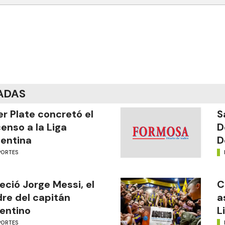
ADAS
er Plate concretó el
S
enso a la Liga
D
entina
D
PORTES
leció Jorge Messi, el
C
re del capitán
a
entino
L
PORTES