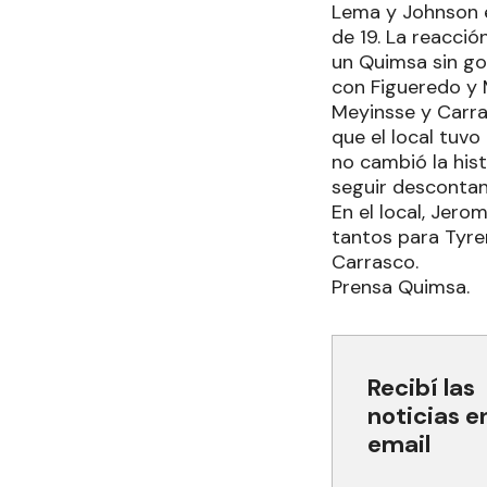
Lema y Johnson e
de 19. La reacció
un Quimsa sin gol
con Figueredo y 
Meyinsse y Carra
que el local tuvo
no cambió la his
seguir descontan
En el local, Jer
tantos para Tyren
Carrasco.
Prensa Quimsa.
Recibí las
noticias e
email