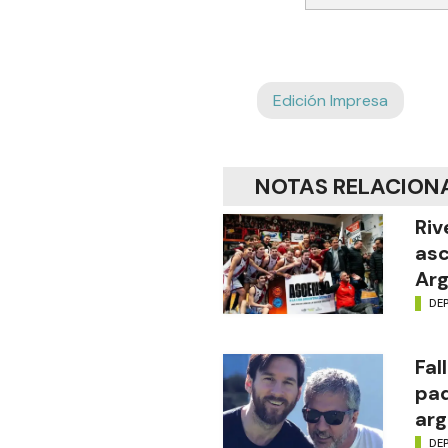
Edición Impresa
NOTAS RELACION
Riv
asc
Arg
DE
Fal
pad
arg
DE