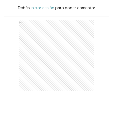
Debés
iniciar sesión
para poder comentar
Ads