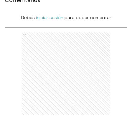
Debés
iniciar sesión
para poder comentar
Ads