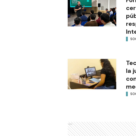
cer
púb
res
Int
SO
Tec
la 
con
med
SO
Ads