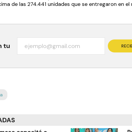
cima de las 274.441 unidades que se entregaron en el
n tu
RECI
na
ADAS
mosa capacitó a
P