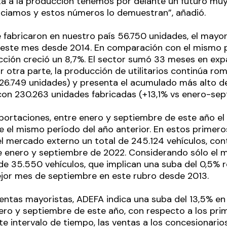
a a la producción tenemos por delante un futuro muy 
iciamos y estos números lo demuestran”, añadió.
 fabricaron en nuestro país 56.750 unidades, el mayo
 este mes desde 2014. En comparación con el mismo p
cción creció un 8,7%. El sector sumó 33 meses en exp
or otra parte, la producción de utilitarios continúa ro
(26.749 unidades) y presenta el acumulado más alto d
 con 230.263 unidades fabricadas (+13,1% vs enero-se
portaciones, entre enero y septiembre de este año el 
e el mismo período del año anterior. En estos primer
el mercado externo un total de 245.124 vehículos, con
 enero y septiembre de 2022. Considerando sólo el m
e 35.550 vehículos, que implican una suba del 0,5% 
ejor mes de septiembre en este rubro desde 2013.
ventas mayoristas, ADEFA indica una suba del 13,5% en
ero y septiembre de este año, con respecto a los pr
e intervalo de tiempo, las ventas a los concesionario