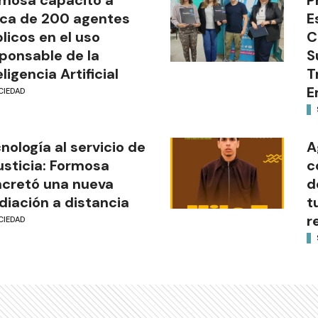
ca de 200 agentes
E
licos en el uso
C
ponsable de la
S
eligencia Artificial
T
E
CIEDAD
nología al servicio de
A
justicia: Formosa
c
cretó una nueva
d
iación a distancia
t
r
CIEDAD