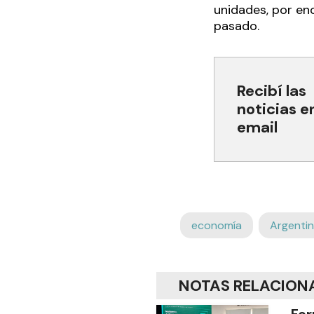
unidades, por en
pasado.
Recibí las
noticias e
email
economía
Argenti
NOTAS RELACION
For