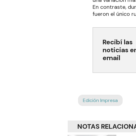
una variación má
En contraste, du
fueron el único r
Recibí las
noticias e
email
Edición Impresa
NOTAS RELACION