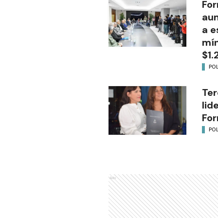
For
aum
a e
mín
$1.
POL
Ter
lid
Fo
POL
Ads