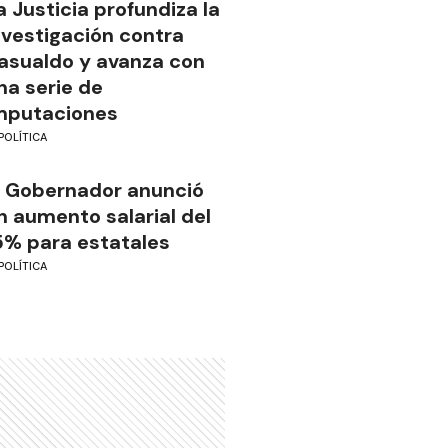
a Justicia profundiza la
nvestigación contra
asualdo y avanza con
na serie de
mputaciones
POLÍTICA
l Gobernador anunció
n aumento salarial del
5% para estatales
POLÍTICA