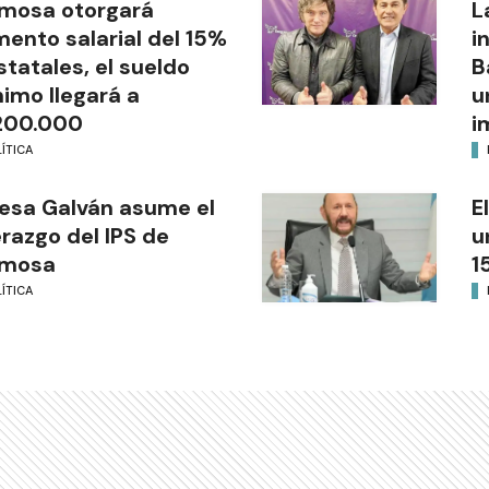
mosa otorgará
L
ento salarial del 15%
i
statales, el sueldo
B
imo llegará a
u
200.000
i
ÍTICA
esa Galván asume el
E
erazgo del IPS de
u
rmosa
1
ÍTICA