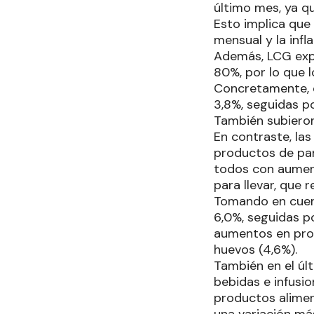
último mes, ya qu
Esto implica que
mensual y la infl
Además, LCG expl
80%, por lo que
Concretamente, e
3,8%, seguidas po
También subieron 
En contraste, las
productos de pan
todos con aumento
para llevar, que 
Tomando en cuent
6,0%, seguidas po
aumentos en prod
huevos (4,6%).
También en el últ
bebidas e infusi
productos aliment