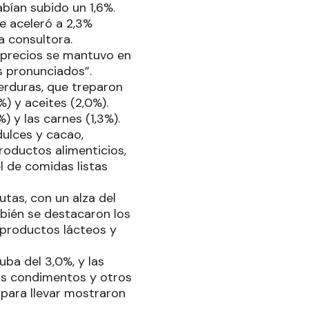
abían subido un 1,6%.
e aceleró a 2,3%
a consultora.
 precios se mantuvo en
 pronunciados”.
erduras, que treparon
) y aceites (2,0%).
) y las carnes (1,3%).
dulces y cacao,
roductos alimenticios,
l de comidas listas
tas, con un alza del
mbién se destacaron los
 productos lácteos y
uba del 3,0%, y las
Los condimentos y otros
 para llevar mostraron