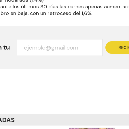
s moderada (1,4%).
rante los últimos 30 días las carnes apenas aumentaro
ubro en baja, con un retroceso del 1,6%.
n tu
RECI
ADAS