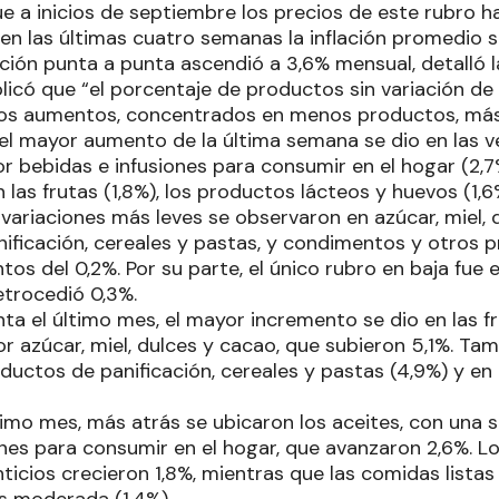
e a inicios de septiembre los precios de este rubro h
 en las últimas cuatro semanas la inflación promedio s
ación punta a punta ascendió a 3,6% mensual, detalló l
icó que “el porcentaje de productos sin variación de
 los aumentos, concentrados en menos productos, más
l mayor aumento de la última semana se dio en las v
r bebidas e infusiones para consumir en el hogar (2,7%
las frutas (1,8%), los productos lácteos y huevos (1,6%
 variaciones más leves se observaron en azúcar, miel, 
ificación, cereales y pastas, y condimentos y otros p
s del 0,2%. Por su parte, el único rubro en baja fue e
retrocedió 0,3%.
a el último mes, el mayor incremento se dio en las fru
r azúcar, miel, dulces y cacao, que subieron 5,1%. Ta
uctos de panificación, cereales y pastas (4,9%) y en
imo mes, más atrás se ubicaron los aceites, con una s
ones para consumir en el hogar, que avanzaron 2,6%. 
icios crecieron 1,8%, mientras que las comidas listas