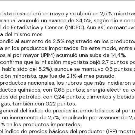
orista desaceleró en mayo y se ubicó en 2,5%, mientra
ranual acumuló un avance de 34,5%, según dio a cono
l de Estadística y Censos (INDEC). Aun así, se mantuv
sta del mismo mes.
pondió al aumento de 2,5% registrado en los productos
a en los productos importados. De este modo, entre e
nos al por mayor (IPIM) acumuló una suba de 14,4%.
confirma que la inflación mayorista bajó 2,7 puntos p
o había sido del 5,2%), aunque se mantuvo 0,6 puntos
ación minorista, que fue de 2,1% el mes pasado.
s productos nacionales, los rubros que más incidieron s
ductos químicos, con 0,65 puntos; energía eléctrica, c
dos del petróleo, con 0,24 puntos; alimentos y bebidas
 gas, también con 0,22 puntos.
l general del índice de precios internos básicos al por 
 un incremento de 2,7%, impulsado por avances de 2,
3% en los productos importados.
del índice de precios básicos del productor (IPP) mos