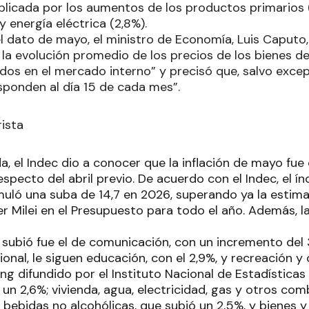
plicada por los aumentos de los productos primarios 
 energía eléctrica (2,8%).
l dato de mayo, el ministro de Economía, Luis Caputo,
 la evolución promedio de los precios de los bienes de
dos en el mercado interno” y precisó que, salvo excep
sponden al día 15 de cada mes”.
rista
 el Indec dio a conocer que la inflación de mayo fue 
specto del abril previo. De acuerdo con el Indec, el ín
ló una suba de 14,7 en 2026, superando ya la estimac
r Milei en el Presupuesto para todo el año. Además, la
 subió fue el de comunicación, con un incremento del 3
ional, le siguen educación, con el 2,9%, y recreación y c
ing difundido por el Instituto Nacional de Estadística
 un 2,6%; vivienda, agua, electricidad, gas y otros co
 bebidas no alcohólicas, que subió un 2,5%, y bienes y 