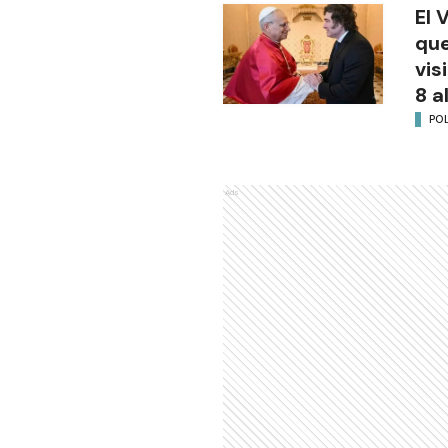
El 
que
vis
8 a
POL
Ads