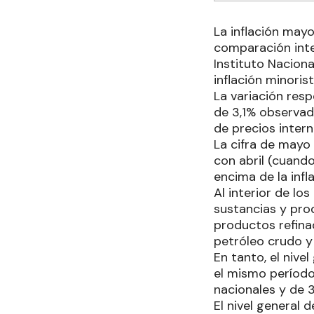
La inflación may
comparación inte
Instituto Naciona
inflación minori
La variación res
de 3,1% observad
de precios inter
La cifra de mayo 
con abril (cuand
encima de la infl
Al interior de lo
sustancias y pro
productos refina
petróleo crudo y
En tanto, el nive
el mismo período
nacionales y de 
El nivel general 