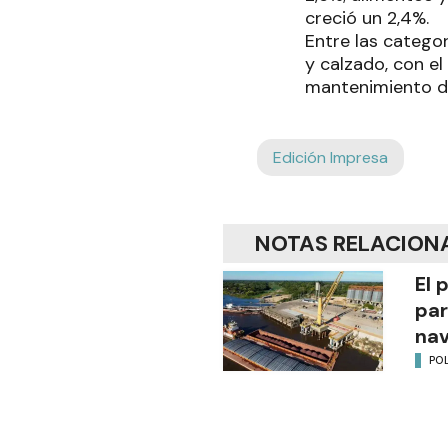
creció un 2,4%.
Entre las catego
y calzado, con el
mantenimiento del
Edición Impresa
NOTAS RELACION
El 
par
na
POL