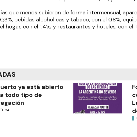
rías que menos subieron de forma intermensual, apare
 0,3%; bebidas alcohólicas y tabaco, con el 0,8%; equi
 hogar, con el 1,4%, y restaurantes y hoteles, con el 1
ADAS
puerto ya está abierto
F
a todo tipo de
c
vegación
L
d
ÍTICA