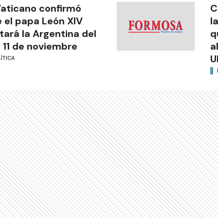
Vaticano confirmó
C
 el papa León XIV
l
itará la Argentina del
q
l 11 de noviembre
a
U
ÍTICA