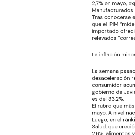
2,7% en mayo, ex
Manufacturados y
Tras conocerse e
que el IPIM “mide
importado ofreci
relevados “corre
La inflación mino
La semana pasada,
desaceleración re
consumidor acumu
gobierno de Javie
es del 33,2%.
El rubro que más
mayo. A nivel nac
Luego, en el ránk
Salud, que creció
2,6%; alimentos y