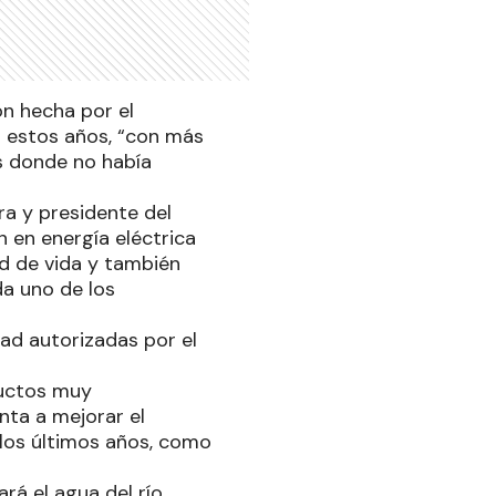
ión hecha por el
s estos años, “con más
es donde no había
ra y presidente del
ón en energía eléctrica
ad de vida y también
da uno de los
dad autorizadas por el
ductos muy
nta a mejorar el
 los últimos años, como
rá el agua del río