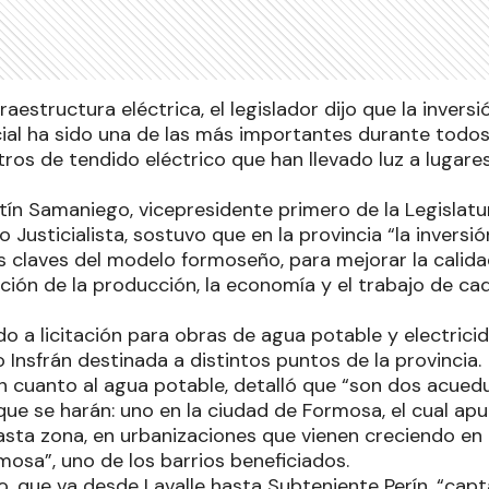
raestructura eléctrica, el legislador dijo que la invers
ial ha sido una de las más importantes durante todo
tros de tendido eléctrico que han llevado luz a lugar
tín Samaniego, vicepresidente primero de la Legislatu
o Justicialista, sostuvo que en la provincia “la inversi
as claves del modelo formoseño, para mejorar la calid
ción de la producción, la economía y el trabajo de ca
o a licitación para obras de agua potable y electrici
Insfrán destinada a distintos puntos de la provincia.
en cuanto al agua potable, detalló que “son dos acue
ue se harán: uno en la ciudad de Formosa, el cual apu
vasta zona, en urbanizaciones que vienen creciendo en
mosa”, uno de los barrios beneficiados.
, que va desde Lavalle hasta Subteniente Perín, “capta