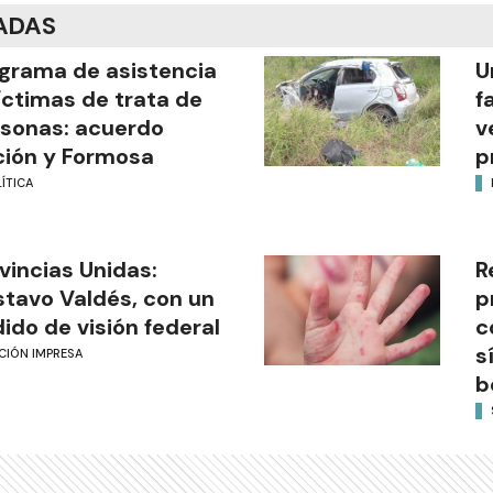
ADAS
grama de asistencia
U
íctimas de trata de
f
sonas: acuerdo
v
ión y Formosa
p
ÍTICA
vincias Unidas:
R
tavo Valdés, con un
p
ido de visión federal
c
s
CIÓN IMPRESA
b