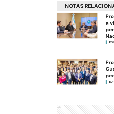
NOTAS RELACION
Pro
a v
per
Nac
POL
Pro
Gus
ped
EDI
Ads