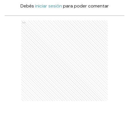
Debés
iniciar sesión
para poder comentar
Ads