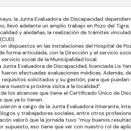
mayo, la Junta Evaluadora de Discapacidad dependient
, llevó adelante un amplio trabajo en Pozo del Tigre, q
calidad y aledañas, la realización de trámites vinculad
(CUD).
ron dispuestos en las instalaciones del Hospital de Po
de forma articulada, con la Dirección y el servicio soci
 servicio social de la Municipalidad local.
a Junta Evaluadora de Discapacidad, licenciada Lis Ya
a fueron efectuadas evaluaciones médicas. Además, d
 requisitos solicitados y su gestión, para que puedan r
ra nuestra próxima visita a la localidad”.
de los alcances que tiene el Certificado Único de Di
 que ya lo tienen.
uvieron a cargo de la Junta Evaluadora itinerante, in
logos y trabajadores sociales, entre otros profesiona
nacón valoró que la jornada tuvo “muy buenos resulta
r supuesto, eso tiene que ver con nuestro rol de aplic