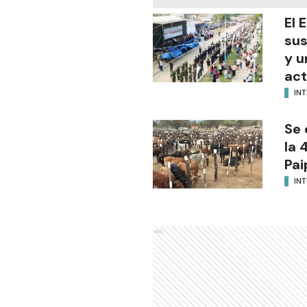
El 
sus
y u
act
INT
Se 
la 
Pai
INT
Ads