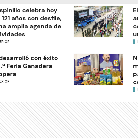
Espinillo celebra hoy
E
 121 años con desfile,
a
na amplia agenda de
c
ividades
u
ERIOR
desarrolló con éxito
N
4.ª Feria Ganadera
m
ppera
p
c
ERIOR