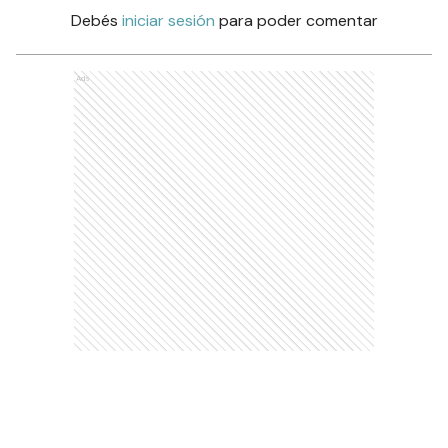
Debés
iniciar sesión
para poder comentar
Ads