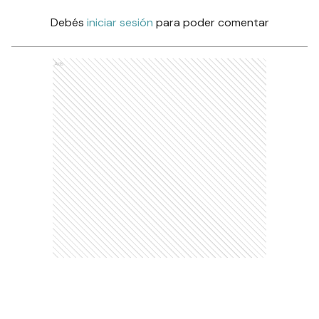
Debés
iniciar sesión
para poder comentar
Ads