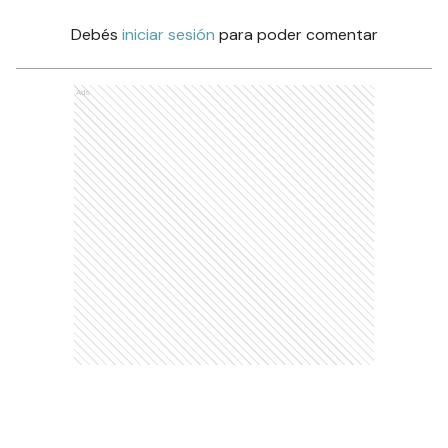
Debés
iniciar sesión
para poder comentar
Ads