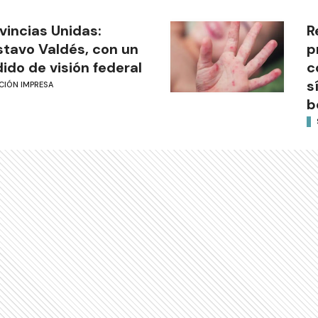
vincias Unidas:
R
tavo Valdés, con un
p
ido de visión federal
c
s
CIÓN IMPRESA
b