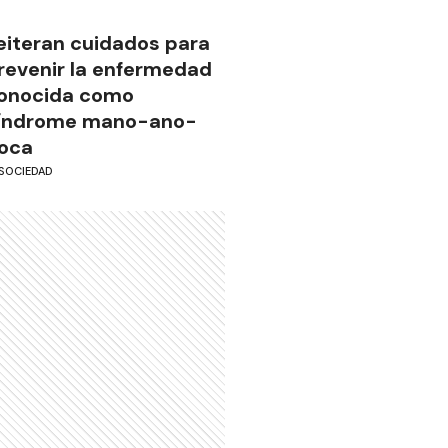
eiteran cuidados para
revenir la enfermedad
onocida como
índrome mano-ano-
oca
SOCIEDAD