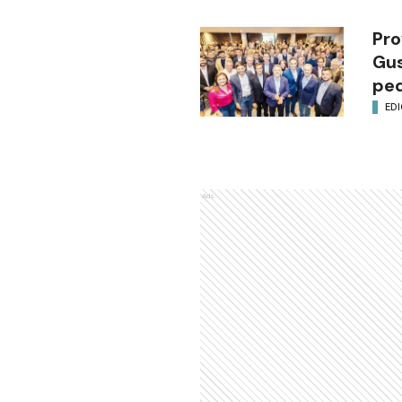
Pro
Gus
ped
EDI
Ads