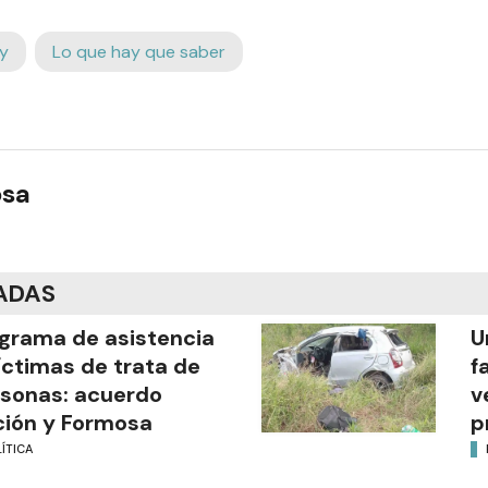
y
Lo que hay que saber
osa
ADAS
grama de asistencia
U
íctimas de trata de
f
sonas: acuerdo
v
ión y Formosa
p
ÍTICA