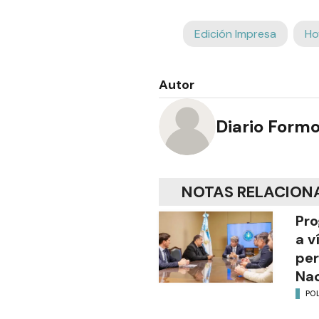
Edición Impresa
Ho
Autor
Diario Form
NOTAS RELACION
Pro
a v
per
Nac
POL