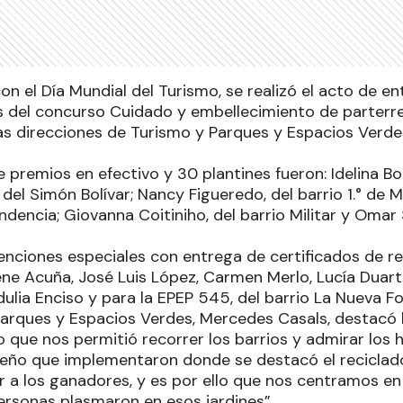
on el Día Mundial del Turismo, se realizó el acto de e
s del concurso Cuidado y embellecimiento de parterres
as direcciones de Turismo y Parques y Espacios Verde
premios en efectivo y 30 plantines fueron: Idelina Bor
 del Simón Bolívar; Nancy Figueredo, del barrio 1.° de 
ndencia; Giovanna Coitiniho, del barrio Militar y Omar 
ciones especiales con entrega de certificados de r
rene Acuña, José Luis López, Carmen Merlo, Lucía Duar
dulia Enciso y para la EPEP 545, del barrio La Nueva F
Parques y Espacios Verdes, Mercedes Casals, destacó 
o que nos permitió recorrer los barrios y admirar los
iseño que implementaron donde se destacó el reciclad
gir a los ganadores, y es por ello que nos centramos en 
personas plasmaron en esos jardines”.