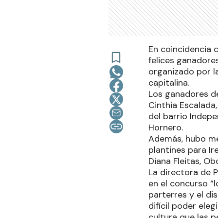
En coincidencia c
felices ganadore
organizado por l
capitalina.
Los ganadores de 
Cinthia Escalada,
del barrio Indepe
Hornero.
Además, hubo men
plantines para I
Diana Fleitas, Ob
La directora de 
en el concurso “l
parterres y el d
difícil poder ele
cultura que las 