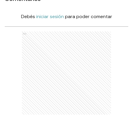
Debés
iniciar sesión
para poder comentar
Ads