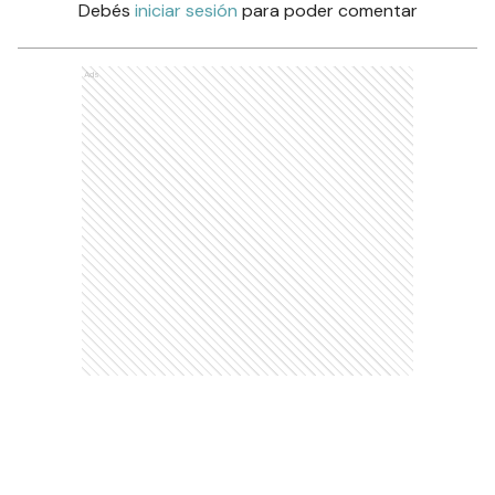
Debés
iniciar sesión
para poder comentar
Ads