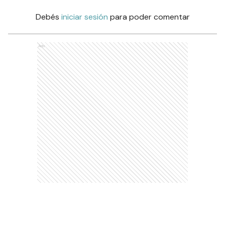
Debés
iniciar sesión
para poder comentar
Ads