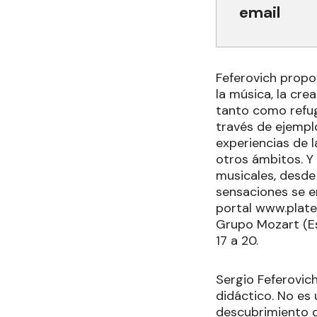
email
Feferovich propon
la música, la cre
tanto como refug
través de ejempl
experiencias de l
otros ámbitos. Y 
musicales, desde
sensaciones se en
portal www.platea
Grupo Mozart (Esp
17 a 20.
Sergio Feferovic
didáctico. No es u
descubrimiento d