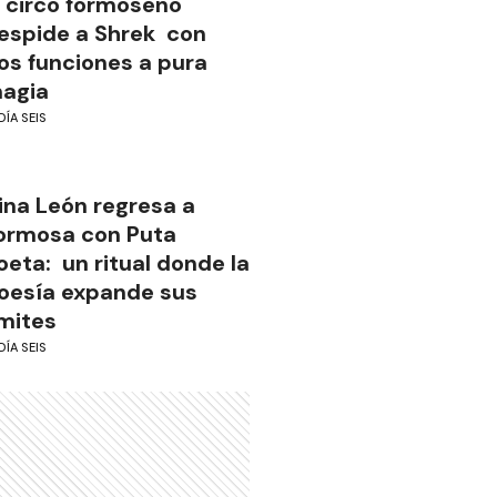
l circo formoseño
espide a Shrek con
os funciones a pura
agia
DÍA SEIS
ina León regresa a
ormosa con Puta
oeta: un ritual donde la
oesía expande sus
ímites
DÍA SEIS