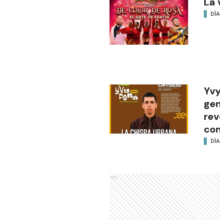
La 
DÍA
Yvy
gen
rev
con
DÍA
Ads