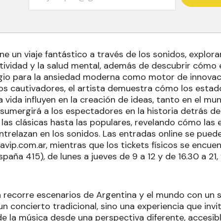
e un viaje fantástico a través de los sonidos, explor
atividad y la salud mental, además de descubrir cómo e
io para la ansiedad moderna como motor de innovació
os cautivadores, el artista demuestra cómo los estad
a vida influyen en la creación de ideas, tanto en el m
sumergirá a los espectadores en la historia detrás de
 las clásicas hasta las populares, revelando cómo las
trelazan en los sonidos. Las entradas online se puede
vip.com.ar, mientras que los tickets físicos se encue
aña 415), de lunes a jueves de 9 a 12 y de 16.30 a 21, 
h recorre escenarios de Argentina y el mundo con un 
n concierto tradicional, sino una experiencia que invita
e la música desde una perspectiva diferente, accesib