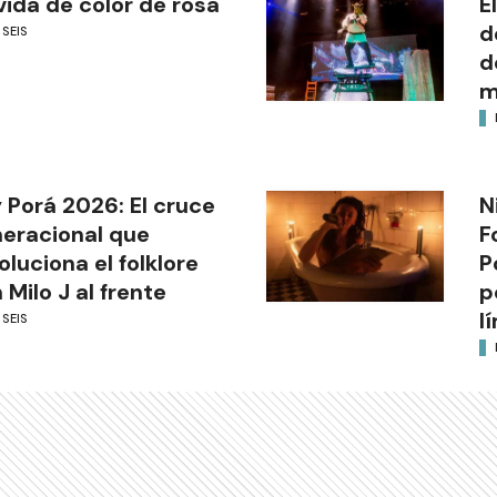
vida de color de rosa
E
d
 SEIS
d
m
 Porá 2026: El cruce
N
eracional que
F
oluciona el folklore
P
 Milo J al frente
p
l
 SEIS