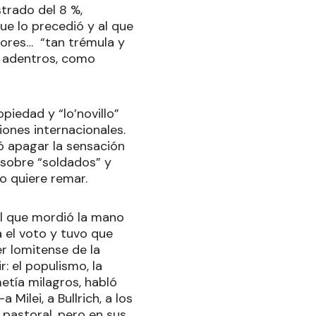
strado del 8 %,
que lo precedió y al que
iores… “tan trémula y
s adentros, como
piedad y “lo’novillo”
iones internacionales.
ó apagar la sensación
 sobre “soldados” y
o quiere remar.
el que mordió la mano
 el voto y tuvo que
r lomitense de la
: el populismo, la
etía milagros, habló
ilei, a Bullrich, a los
pastoral, pero en sus