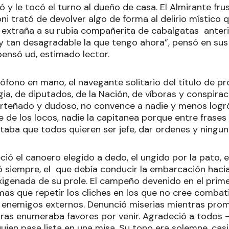
 y le tocó el turno al dueño de casa. El Almirante fru
ni trató de devolver algo de forma al delirio místico 
extraña a su rubia compañerita de cabalgatas anter
a y tan desagradable la que tengo ahora”, pensó en su
ensó ud, estimado lector.
rófono en mano, el navegante solitario del título de pro
ia, de diputados, de la Nación, de víboras y conspirac
rteñado y dudoso, no convence a nadie y menos logr
e de los locos, nadie la capitanea porque entre frases
taba que todos quieren ser jefe, dar ordenes y ningun
ció el canoero elegido a dedo, el ungido por la pato, 
ó siempre, el que debía conducir la embarcación hacia
xigenada de su prole. El campeño devenido en el prime
 mas que repetir los cliches en los que no cree combatir
os enemigos externos. Denunció miserias mientras prom
ras enumeraba favores por venir. Agradeció a todos —a M
n pasa lista en una misa. Su tono era solemne, casi 