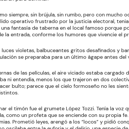
mo siempre, sin brújula, sin rumbo, pero con mucho od
lido operativo frustrado por la justicia electoral, tenia
una fantasía de taberna en el local famoso porque pon
 de la entrada, conforme los humores que vivencie el pr
 luces violetas, balbuceantes gritos desafinados y b
pulación se preparaba para un último ágape antes del vi
nas de las películas, el aire viciado estaba cargado de
ba ni entendía, menos los que trajeron en dos colecti
acer bulto; parece que el cielo formoseño no les sienta
istintos.
ar el timón fue el grumete López Tozzi. Tenía la voz 
da, como un profeta que se enciende con su propia fe.
ias. Prometió leyes, arengó a los “locos” y pidió con
so oscilaba entre la euforia y el delirio, una especie de