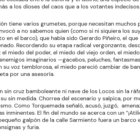
ás a los dioses del caos que a los votantes indecisos
ción tiene varios grumetes, porque necesitan muchos 
onvocó a no sabemos quien (como si ni siquiera los su
to en el barco), que había sido Gerardo Piñeiro, el que
Senado. Recordando su etapa radical vergonzante, des
el miedo del poder, el miedo del viejo orden, el miedo
 enemigos imaginarios —gacebos, peluches, fantasma
 en su voz temblorosa, el miedo pareció cambiar de b
ta por una asesoría.
n sin cruz bamboleante ni nave de los Locos sin la ráfa
su sin medida. Chorrea del escenario y salpica, por 
cismo. Como Torquemada señaló, acusó, juzgó, amena
 inminentes. El fin del mundo se acerca con un “¡Atilio 
 pequeño galpón de la calle Sarmiento fuera un barco
nsignas y furia.