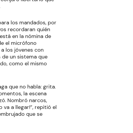
.
para los mandados, por
yos recordaran quién
 está en la nómina de
de el micrófono
 a los jóvenes con
s de un sistema que
ando, como el mismo
ga que no habla: grita.
momentos, la escena
zó. Nombró narcos,
va a llegar!”, repitió el
 embrujado que se