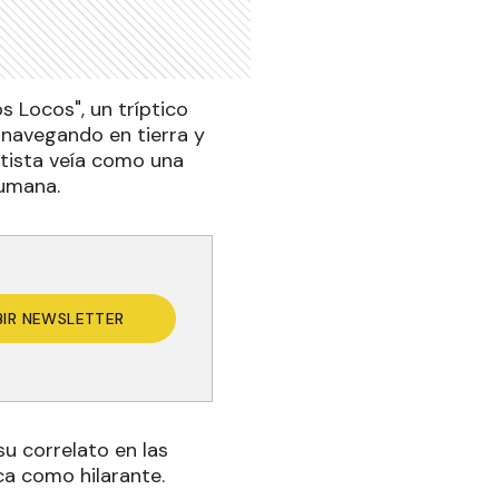
s Locos", un tríptico
 navegando en tierra y
artista veía como una
humana.
BIR NEWSLETTER
u correlato en las
ca como hilarante.