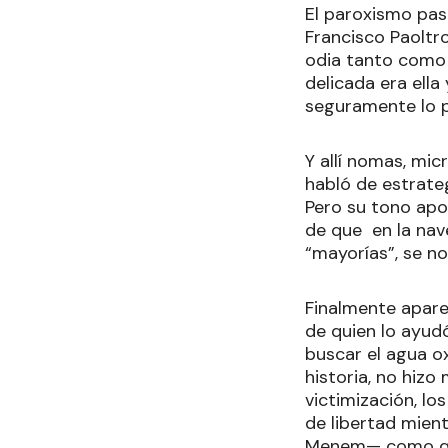
El paroxismo pasó
Francisco Paoltro
odia tanto como 
delicada era ell
seguramente lo p
Y allí nomas, mic
habló de estrateg
Pero su tono apo
de que en la nav
“mayorías”, se no
Finalmente apare
de quien lo ayud
buscar el agua o
historia, no hizo
victimización, l
de libertad mient
Menem— como quie