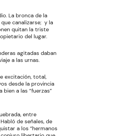
io. La bronca de la
 que canalizarse; y la
en quitan la triste
opietario del lugar.
anderas agitadas daban
aje a las urnas.
 excitación, total,
vos desde la provincia
 bien a las “fuerzas”
quebrada, entre
 Habló de señales, de
quistar a los “hermanos
 conjuro libertario que