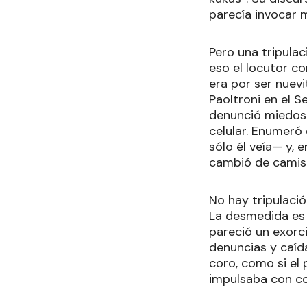
parecía invocar m
Pero una tripula
eso el locutor c
era por ser nuevi
Paoltroni en el 
denunció miedos: 
celular. Enumeró
sólo él veía— y,
cambió de camise
No hay tripulació
La desmedida es 
pareció un exor
denuncias y caídas
coro, como si el
impulsaba con co