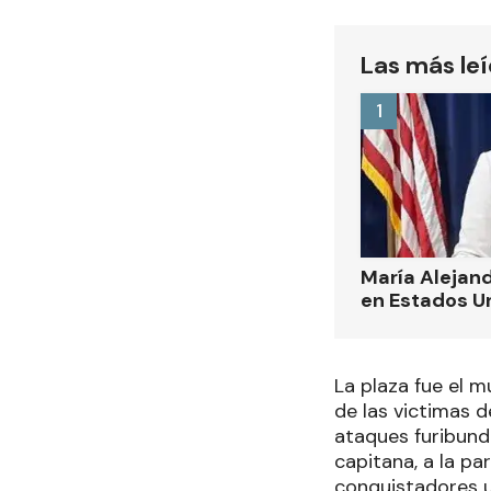
Las más le
1
María Alejand
en Estados U
La plaza fue el 
de las victimas d
ataques furibundo
capitana, a la pa
conquistadores u