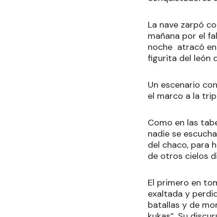
La nave zarpó co
mañana por el fal
noche atracó en 
figurita del león
Un escenario con
el marco a la tri
Como en las taber
nadie se escucha
del chaco, para h
de otros cielos d
El primero en tom
exaltada y perdi
batallas y de mom
kukas”. Su discur