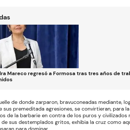
ídas
ra Mareco regresó a Formosa tras tres años de tra
nidos
muelle de donde zarparon, bravuconeadas mediante, lo
e sus premeditada agresiones, se convirtieran, para l
s de la barbarie en contra de los puros y civilizados
r de sus destemplados gritos, exhibia la cruz como aqu
saran para dominar.