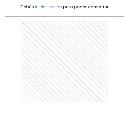
Debés
iniciar sesión
para poder comentar
Ads