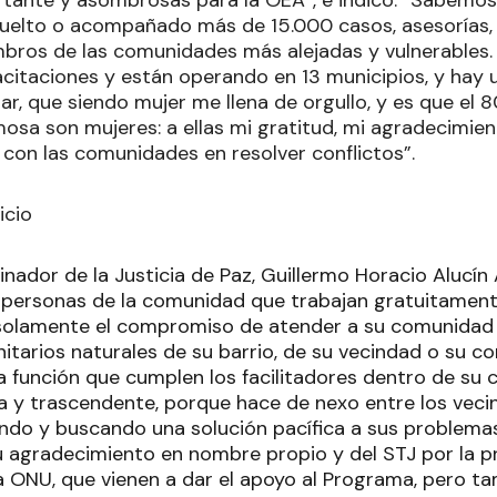
esuelto o acompañado más de 15.000 casos, asesoría
bros de las comunidades más alejadas y vulnerables.
itaciones y están operando en 13 municipios, y hay
r, que siendo mujer me llena de orgullo, y es que el 8
rmosa son mujeres: a ellas mi gratitud, mi agradecimi
 con las comunidades en resolver conflictos”.
icio
inador de la Justicia de Paz, Guillermo Horacio Alucín 
n personas de la comunidad que trabajan gratuitament
a solamente el compromiso de atender a su comunidad
itarios naturales de su barrio, de su vecindad o su c
a función que cumplen los facilitadores dentro de su
sa y trascendente, porque hace de nexo entre los vecino
ndo y buscando una solución pacífica a sus problema
u agradecimiento en nombre propio y del STJ por la p
a ONU, que vienen a dar el apoyo al Programa, pero ta