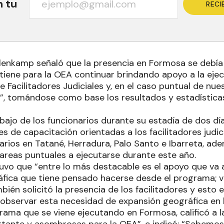
n tu
RECI
llenkamp señaló que la presencia en Formosa se debía
tiene para la OEA continuar brindando apoyo a la eje
 Facilitadores Judiciales y, en el caso puntual de nue
”, tomándose como base los resultados y estadísticas
ajo de los funcionarios durante su estadía de dos día
es de capacitación orientadas a los facilitadores judic
rios en Tatané, Herradura, Palo Santo e Ibarreta, ade
reas puntuales a ejecutarse durante este año.
vo que “entre lo más destacable es el apoyo que va a
fica que tiene pensado hacerse desde el programa; v
bién solicitó la presencia de los facilitadores y esto 
 observar esta necesidad de expansión geográfica en l
rama que se viene ejecutando en Formosa, calificó a 
tante y asombrosas para la OEA”, e indicó: “Sabemos 