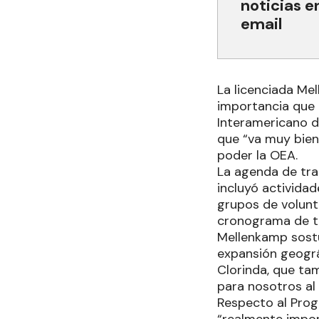
noticias e
email
La licenciada Me
importancia que 
Interamericano de
que “va muy bien
poder la OEA.
La agenda de trab
incluyó actividad
grupos de volunta
cronograma de ta
Mellenkamp sostu
expansión geográ
Clorinda, que tam
para nosotros al
Respecto al Prog
“realmente impor