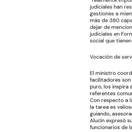
judiciales han r
gestiones a miem
más de 380 capac
dejar de menciona
judiciales en Fo
social que tienen
Vocación de serv
El ministro coord
facilitadores so
puro, los inspir
referentes comun
Con respecto a l
la tarea es valio
guiando, asesora
Alucín expresó s
funcionarios de l