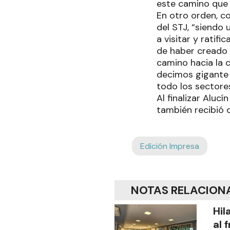
este camino que 
En otro orden, c
del STJ, “siendo
a visitar y ratif
de haber creado 
camino hacia la c
decimos gigante 
todo los sectore
Al finalizar Aluc
también recibió 
Edición Impresa
NOTAS RELACION
Hil
al 