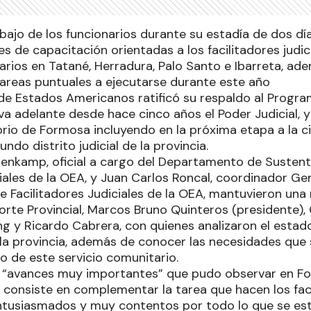
ajo de los funcionarios durante su estadía de dos día
es de capacitación orientadas a los facilitadores judic
rios en Tatané, Herradura, Palo Santo e Ibarreta, ade
reas puntuales a ejecutarse durante este año
de Estados Americanos ratificó su respaldo al Progra
eva adelante desde hace cinco años el Poder Judicial, 
orio de Formosa incluyendo en la próxima etapa a la c
ndo distrito judicial de la provincia.
lenkamp, oficial a cargo del Departamento de Susten
iales de la OEA, y Juan Carlos Roncal, coordinador Ge
e Facilitadores Judiciales de la OEA, mantuvieron una 
orte Provincial, Marcos Bruno Quinteros (presidente), G
ng y Ricardo Cabrera, con quienes analizaron el estad
la provincia, además de conocer las necesidades que 
no de este servicio comunitario.
s “avances muy importantes” que pudo observar en Fo
 consiste en complementar la tarea que hacen los facil
tusiasmados y muy contentos por todo lo que se est