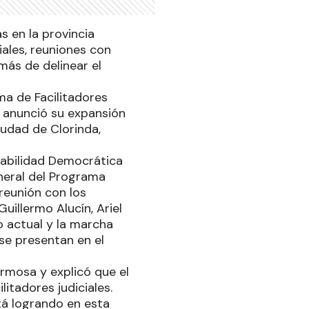
s en la provincia
iales, reuniones con
más de delinear el
ma de Facilitadores
y anunció su expansión
iudad de Clorinda,
tabilidad Democrática
neral del Programa
reunión con los
uillermo Alucín, Ariel
o actual y la marcha
se presentan en el
rmosa y explicó que el
itadores judiciales.
á logrando en esta