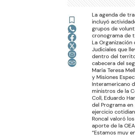
La agenda de trab
incluyó actividad
grupos de volunta
cronograma de ta
La Organización 
Judiciales que ll
dentro del territ
cabecera del segu
María Teresa Mel
y Misiones Espec
Interamericano d
ministros de la C
Coll, Eduardo Ha
del Programa en 
ejercicio cotidia
Roncal valoró lo
aporte de la OEA
“Estamos muy en