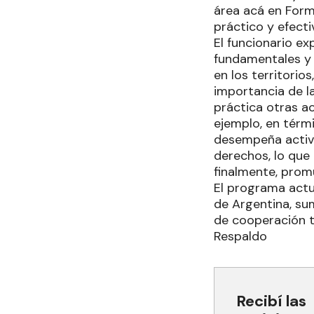
área acá en Formo
práctico y efecti
El funcionario ex
fundamentales y u
en los territorio
importancia de la
práctica otras ac
ejemplo, en térmi
desempeña activi
derechos, lo que
finalmente, prom
El programa actu
de Argentina, s
de cooperación t
Respaldo
Recibí las