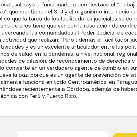
sa”, subrayó el funcionario, quien destacó el “trabajo
vo” que mantienen el STJ y el organismo internacional
plicó que la tarea de los facilitadores judiciales se co
no de ellos tiene que ver con la resolución de confli
s, acercando las comunidades al Poder Judicial de cada j
 actividad que realizan: “Pero además el facilitador ju
tividades y es un excelente articulador entre las polít
nos de salud, en la pandemia, a nivel nacional, regional
dades de difusión, de reconocimiento de derechos y
 lo convierte en un verdadero agente de cambio en s
ueve la paz, porque es un agente de prevención de sit
almente funciona en todo Centroamérica, en Paraguay
umándose recientemente a Córdoba, además de habers
écnica con Perú y Puerto Rico.