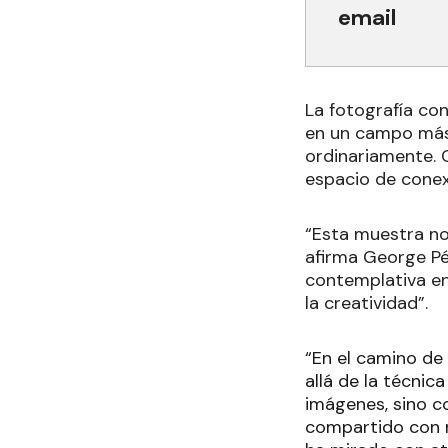
email
La fotografía co
en un campo más 
ordinariamente. C
espacio de conex
“Esta muestra no 
afirma George Pér
contemplativa en 
la creatividad”.
“En el camino de
allá de la técnic
imágenes, sino c
compartido con no