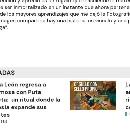
nción y aprecio es un regalo que trasciende lo materia
de ser inmortalizado en un instante que ahora perten
 de los mayores aprendizajes que me dejó la Fotograf
magen compartida hay una historia, un vínculo y una 
ga”.
ADAS
a León regresa a
L
mosa con Puta
a
ta: un ritual donde la
r
sía expande sus
c
ites
 SEIS