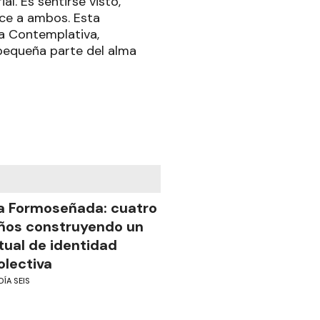
l. Es sentirse visto,
ece a ambos. Esta
ía Contemplativa,
pequeña parte del alma
a Formoseñada: cuatro
ños construyendo un
itual de identidad
olectiva
DÍA SEIS