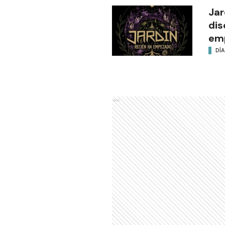
Jar
dis
em
DÍA
Ads