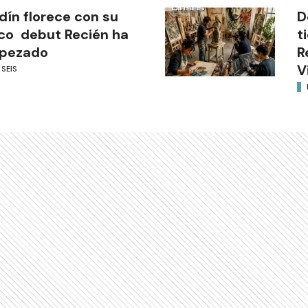
dín florece con su
D
co debut Recién ha
t
pezado
R
V
 SEIS