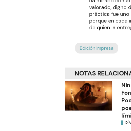
ha mirado con ate
valorado, digno 
práctica fue uno
porque en cada i
de quien la entre
Edición Impresa
NOTAS RELACION
Nin
For
Poe
poe
lím
DÍA