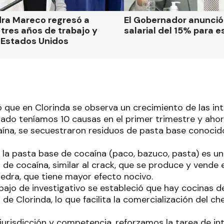
dra Mareco regresó a
El Gobernador anunci
tres años de trabajo y
salarial del 15% para e
 Estados Unidos
que en Clorinda se observa un crecimiento de las in
sado teníamos 10 causas en el primer trimestre y ah
ína, se secuestraron residuos de pasta base conocid
 la pasta base de cocaína (paco, bazuco, pasta) es u
o de cocaína, similar al crack, que se produce y vend
iedra, que tiene mayor efecto nocivo.
ajo de investigativo se estableció que hay cocinas de
de Clorinda, lo que facilita la comercialización del ch
risdicción y competencia, reforzamos la tarea de int