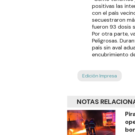
positivas las int
con el país veci
secuestraron más
fueron 93 dosis s
Por otra parte, v
Peligrosas. Dura
país sin aval ad
encubrimiento de
Edición Impresa
NOTAS RELACION
Pir
ope
bom