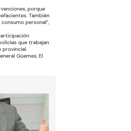
rvenciones, porque
pefacientes. También
a consumo personal”,
articipación
policías que trabajan
 provincial.
General Güemes, El