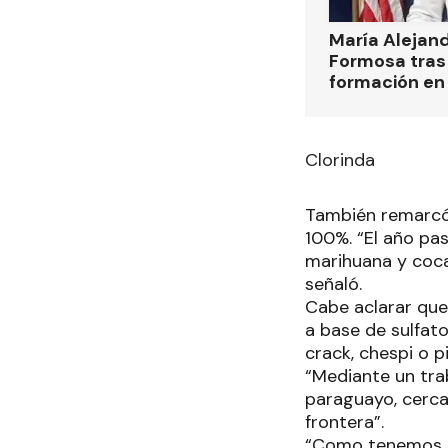
María Alejan
Formosa tras 
formación en
Clorinda
También remarcó 
100%. “El año pa
marihuana y coca
señaló.
Cabe aclarar que
a base de sulfat
crack, chespi o p
“Mediante un trab
paraguayo, cerca 
frontera”.
“Como tenemos ju