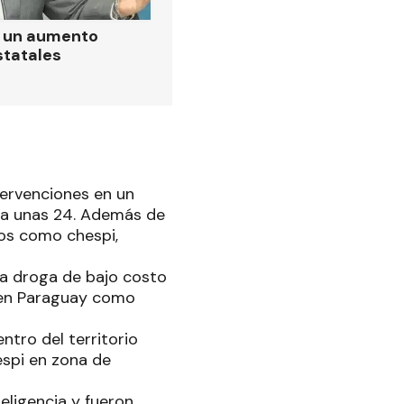
ó un aumento
statales
tervenciones en un
ora unas 24. Además de
os como chespi,
na droga de bajo costo
e en Paraguay como
ntro del territorio
espi en zona de
eligencia y fueron