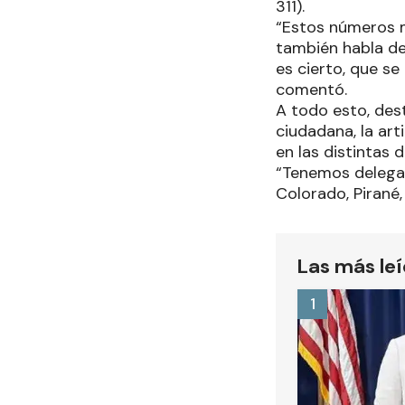
311).
“Estos números m
también habla de
es cierto, que s
comentó.
A todo esto, des
ciudadana, la art
en las distintas 
“Tenemos delegac
Colorado, Pirané,
Las más le
1