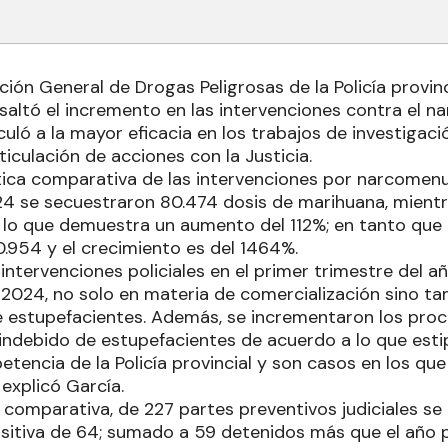
ección General de Drogas Peligrosas de la Policía provin
saltó el incremento en las intervenciones contra el n
nculó a la mayor eficacia en los trabajos de investigació
ticulación de acciones con la Justicia.
tica comparativa de las intervenciones por narcomenu
24 se secuestraron 80.474 dosis de marihuana, mientr
; lo que demuestra un aumento del 112%; en tanto que
0.954 y el crecimiento es del 1464%.
intervenciones policiales en el primer trimestre del 
 2024, no solo en materia de comercialización sino ta
estupefacientes. Además, se incrementaron los proce
 indebido de estupefacientes de acuerdo a lo que estip
encia de la Policía provincial y son casos en los que 
 explicó García.
a comparativa, de 227 partes preventivos judiciales se
ositiva de 64; sumado a 59 detenidos más que el año