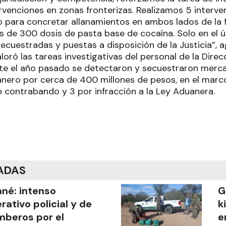
ervenciones en zonas fronterizas. Realizamos 5 interv
no para concretar allanamientos en ambos lados de la 
 de 300 dosis de pasta base de cocaína. Solo en el ú
ecuestradas y puestas a disposición de la Justicia”, 
aloró las tareas investigativas del personal de la Dir
nte el año pasado se detectaron y secuestraron merca
uanero por cerca de 400 millones de pesos, en el marc
 contrabando y 3 por infracción a la Ley Aduanera.
ADAS
ané: intenso
G
rativo policial y de
k
beros por el
e