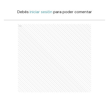
Debés
iniciar sesión
para poder comentar
Ads