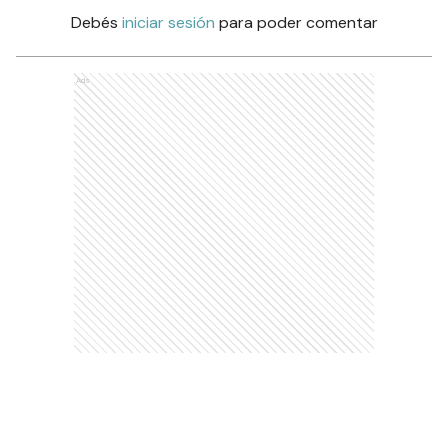
Debés
iniciar sesión
para poder comentar
Ads