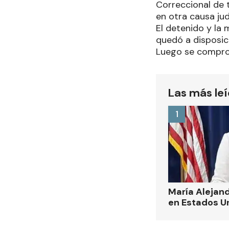
Correccional de 
en otra causa judi
El detenido y la 
quedó a disposici
Luego se comprob
Las más le
1
María Alejand
en Estados U