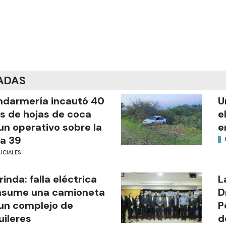
ADAS
darmería incautó 40
U
os de hojas de coca
e
un operativo sobre la
e
a 39
ICIALES
rinda: falla eléctrica
L
nsume una camioneta
D
un complejo de
P
uileres
d