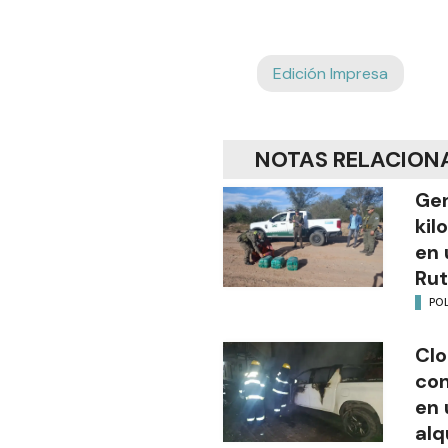
Edición Impresa
NOTAS RELACION
Gen
kil
en 
Rut
POL
Clo
co
en 
alq