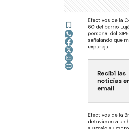
Efectivos de la 
60 del barrio Lu
personal del SIPE
señalando que m
expareja.
Recibí las
noticias e
email
Efectivos de la B
detuvieron a un 
sustrajo su moto