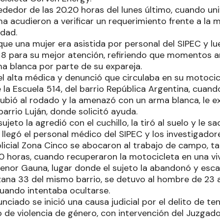
ededor de las 20.20 horas del lunes último, cuando un
a acudieron a verificar un requerimiento frente a la 
udad.
que una mujer era asistida por personal del SIPEC y lu
al 8 para su mejor atención, refiriendo que momentos 
a blanca por parte de su expareja.
el alta médica y denunció que circulaba en su motoci
 la Escuela 514, del barrio República Argentina, cuan
subió al rodado y la amenazó con un arma blanca, le e
arrio Luján, donde solicitó ayuda.
 sujeto la agredió con el cuchillo, la tiró al suelo y le 
llegó el personal médico del SIPEC y los investigad
licial Zona Cinco se abocaron al trabajo de campo, ta
30 horas, cuando recuperaron la motocicleta en una v
tenor Gauna, lugar donde el sujeto la abandonó y esca
ana 33 del mismo barrio, se detuvo al hombre de 23 
uando intentaba ocultarse.
nciado se inició una causa judicial por el delito de te
 de violencia de género, con intervención del Juzgado