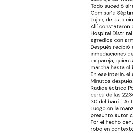
Todo sucedió alr
Comisaría Séptim
Lujan, de esta ci
Allí constataron 
Hospital Distrit
agredida con arm
Después recibió 
inmediaciones de
ex pareja, quien 
marcha hasta el b
En ese ínterin, el
Minutos después 
Radioeléctrico Po
cerca de las 22:
30 del barrio An
Luego en la manz
presunto autor c
Por el hecho denu
robo en contexto