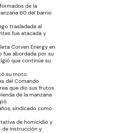
iformados de la
manzana 60 del barrio
ego trasladada al
antes fue atacada y
cleta Corven Energy en
do fue abordada por su
xigió que continúe su
sacó su moto.
ores del Comando
rea que dio sus frutos
ivienda de la manzana
pó.
años, sindicado como
ntativa de homicidio y
 de Instrucción y