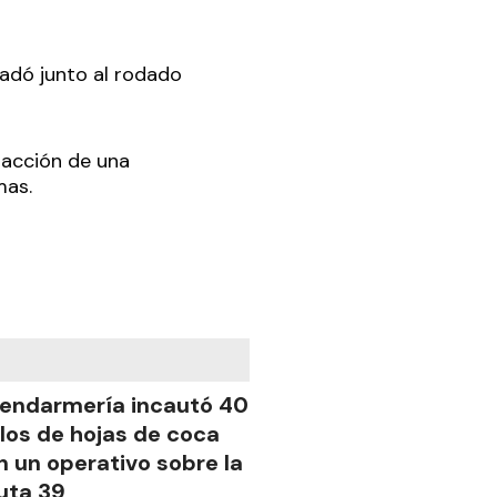
sladó junto al rodado
racción de una
mas.
endarmería incautó 40
ilos de hojas de coca
n un operativo sobre la
uta 39