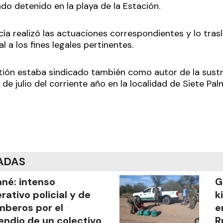
do detenido en la playa de la Estación.
olicía realizó las actuaciones correspondientes y lo tra
l a los fines legales pertinentes.
stión estaba sindicado también como autor de la sust
 de julio del corriente año en la localidad de Siete Pal
ADAS
ané: intenso
G
rativo policial y de
k
beros por el
e
endio de un colectivo
R