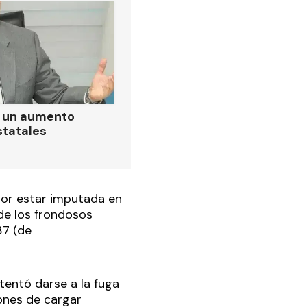
ó un aumento
statales
por estar imputada en
de los frondosos
37 (de
ntentó darse a la fuga
ones de cargar