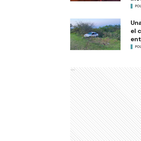
POL
Una
el 
ent
POL
Ads