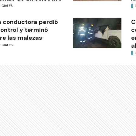
ICIALES
 conductora perdió
C
control y terminó
c
re las malezas
e
a
ICIALES