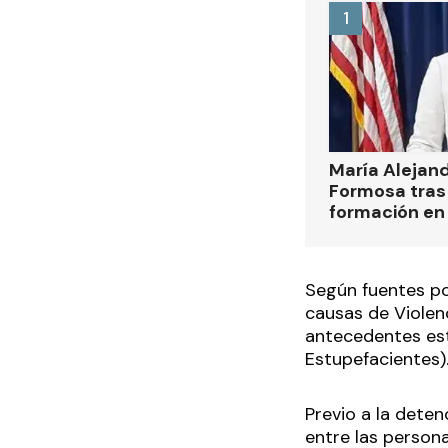
1
María Alejan
Formosa tras 
formación en
Según fuentes po
causas de Violen
antecedentes est
Estupefacientes)
Previo a la deten
entre las person