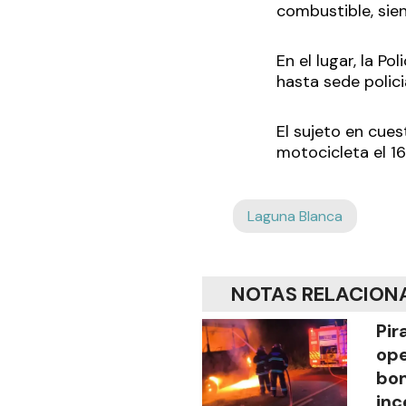
combustible, sien
En el lugar, la P
hasta sede policia
El sujeto en cue
motocicleta el 16
Laguna Blanca
NOTAS RELACION
Pir
ope
bom
inc