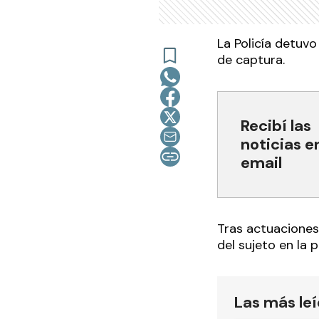
La Policía detuvo
de captura.
Recibí las
noticias e
email
Tras actuaciones 
del sujeto en la 
Las más le