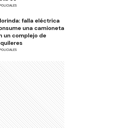
POLICIALES
lorinda: falla eléctrica
onsume una camioneta
n un complejo de
lquileres
POLICIALES