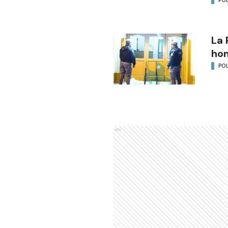
La 
ho
POL
Ads