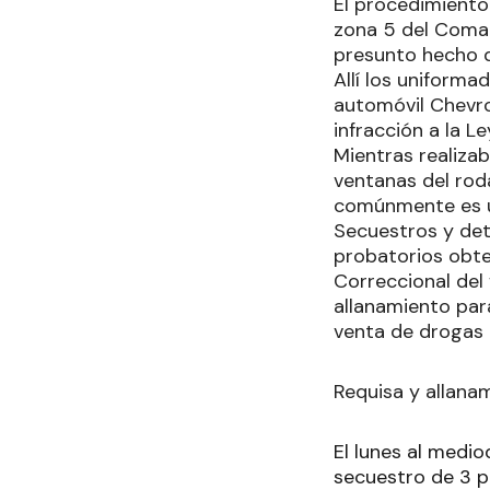
El procedimiento
zona 5 del Comand
presunto hecho d
Allí los uniform
automóvil Chevro
infracción a la L
Mientras realizab
ventanas del rod
comúnmente es ut
Secuestros y det
probatorios obten
Correccional del
allanamiento para
venta de drogas
Requisa y allana
El lunes al medio
secuestro de 3 p