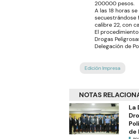
200000 pesos.
A las 18 horas se
secuestrándose fr
calibre 22, con c
El procedimiento
Drogas Peligrosa
Delegación de Poli
Edición Impresa
NOTAS RELACION
La 
Dro
Pol
de 
POL