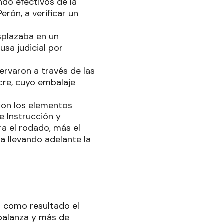
do efectivos de la
erón, a verificar un
splazaba en un
sa judicial por
servaron a través de las
cre, cuyo embalaje
con los elementos
e Instrucción y
ra el rodado, más el
ía llevando adelante la
do como resultado el
balanza y más de