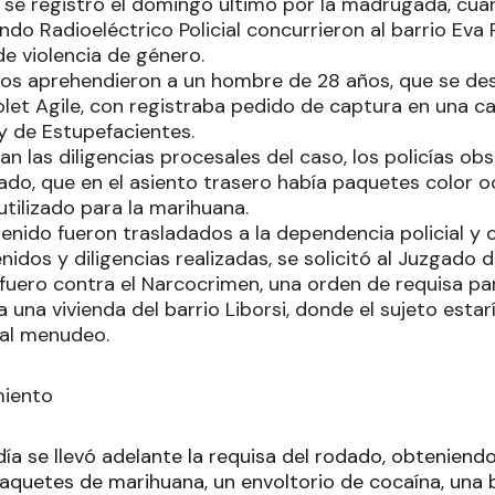
 se registró el domingo último por la madrugada, cuan
o Radioeléctrico Policial concurrieron al barrio Eva P
e violencia de género.
ados aprehendieron a un hombre de 28 años, que se de
let Agile, con registraba pedido de captura en una cau
ey de Estupefacientes.
an las diligencias procesales del caso, los policías ob
ado, que en el asiento trasero había paquetes color o
ilizado para la marihuana.
enido fueron trasladados a la dependencia policial y 
idos y diligencias realizadas, se solicitó al Juzgado d
 fuero contra el Narcocrimen, una orden de requisa pa
 una vivienda del barrio Liborsi, donde el sujeto estar
 al menudeo.
miento
día se llevó adelante la requisa del rodado, obtenien
aquetes de marihuana, un envoltorio de cocaína, una 