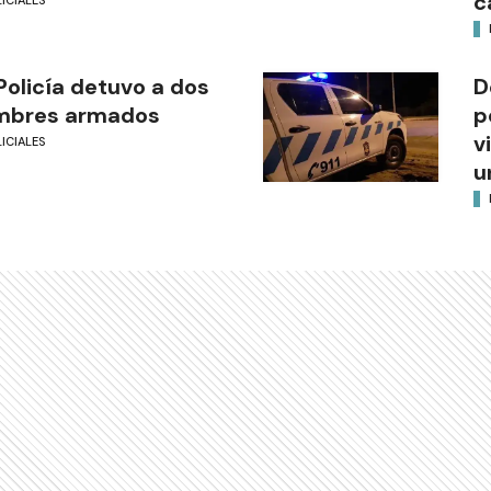
c
Policía detuvo a dos
D
mbres armados
p
v
ICIALES
u