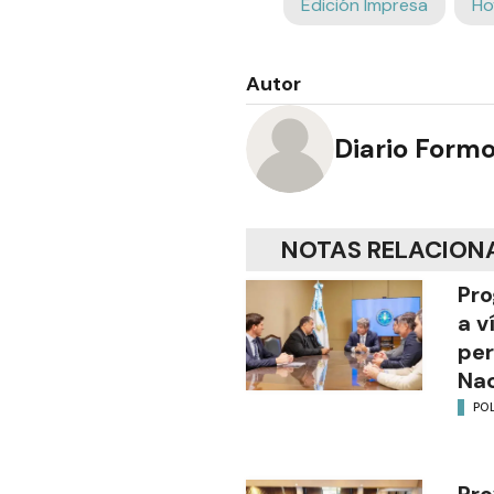
Edición Impresa
Ho
Autor
Diario Form
NOTAS RELACION
Pro
a v
per
Nac
POL
Pro