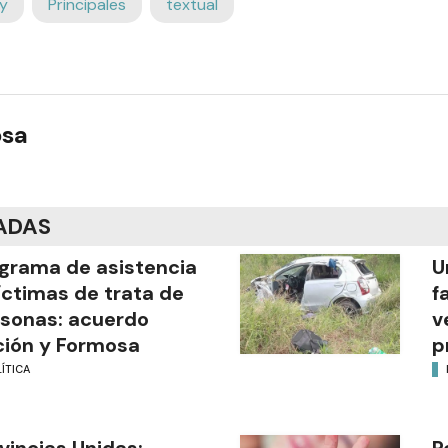
y
Principales
textual
osa
ADAS
grama de asistencia
U
íctimas de trata de
f
sonas: acuerdo
v
ión y Formosa
p
ÍTICA
vincias Unidas:
R