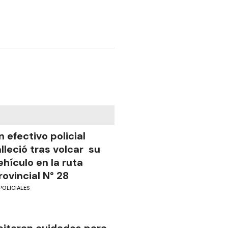
n efectivo policial
alleció tras volcar su
ehículo en la ruta
rovincial N° 28
POLICIALES
eiteran cuidados para