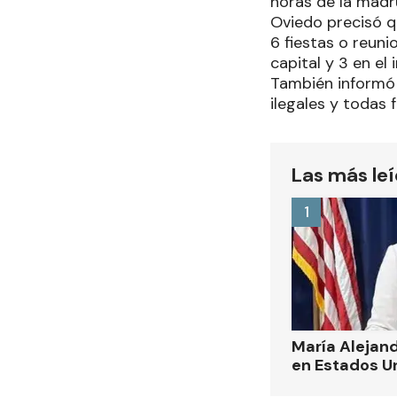
horas de la madr
Oviedo precisó q
6 fiestas o reuni
capital y 3 en el
También informó 
ilegales y todas 
Las más le
1
María Alejand
en Estados U