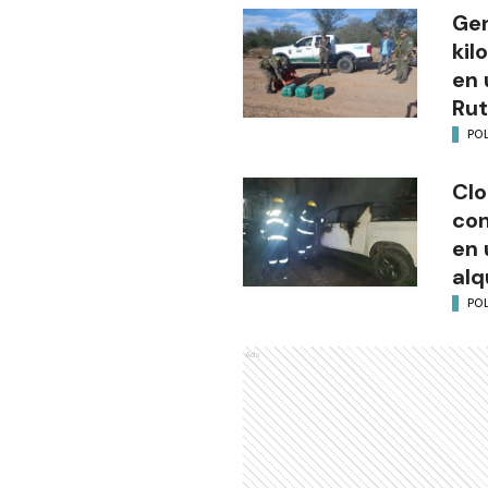
Gen
kil
en 
Rut
POL
Clo
co
en 
alq
POL
Ads