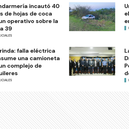
darmería incautó 40
U
os de hojas de coca
e
un operativo sobre la
e
a 39
ICIALES
rinda: falla eléctrica
L
nsume una camioneta
D
un complejo de
P
uileres
d
ICIALES