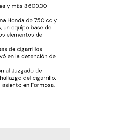
res y más 3.600.00
una Honda de 750 cc y
, un equipo base de
ros elementos de
as de cigarrillos
ivó en la detención de
ión al Juzgado de
allazgo del cigarrillo,
n asiento en Formosa.