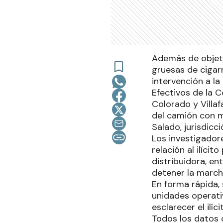
Además de objeto
gruesas de cigarr
intervención a la 
Efectivos de la C
Colorado y Villa
del camión con me
Salado, jurisdicc
Los investigadore
relación al ilíc
distribuidora, en
detener la marcha
En forma rápida, 
unidades operati
esclarecer el ilí
Todos los datos 