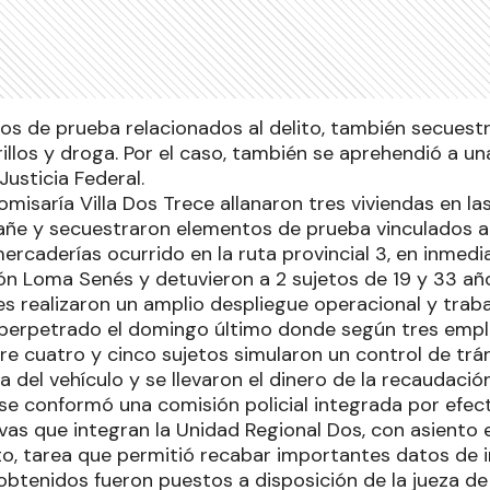
s de prueba relacionados al delito, también secues
illos y droga. Por el caso, también se aprehendió a un
Justicia Federal.
omisaría Villa Dos Trece allanaron tres viviendas en la
fañe y secuestraron elementos de prueba vinculados 
rcaderías ocurrido en la ruta provincial 3, en inmedi
ión Loma Senés y detuvieron a 2 sujetos de 19 y 33 añ
s realizaron un amplio despliegue operacional y trabaj
ito perpetrado el domingo último donde según tres emp
tre cuatro y cinco sujetos simularon un control de trá
 del vehículo y se llevaron el dinero de la recaudación
se conformó una comisión policial integrada por efect
vas que integran la Unidad Regional Dos, con asiento e
cito, tarea que permitió recabar importantes datos de 
obtenidos fueron puestos a disposición de la jueza de