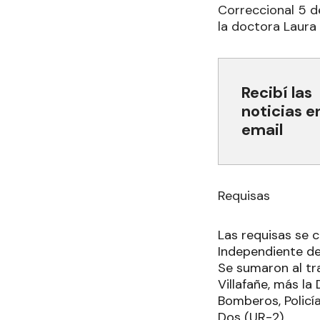
Correccional 5 de
la doctora Laura
Recibí las
noticias e
email
Requisas
Las requisas se c
Independiente de 
Se sumaron al tra
Villafañe, más l
Bomberos, Policía
Dos (UR-2).