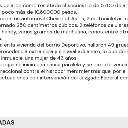
s dejaron como resultado el secuestro de 5700 dóla
n poco más de 10.600.000 pesos.
aron un automóvil Chevrolet Astra, 2 motocicletas: 
rnado 250 centímetros cúbicos, 2 teléfonos celulares
 handy, varios gramos de marihuana, conos, entre ot
.
a en la vivienda del barrio Deportivo, hallaron 49 grues
rocedencia extranjera y sin aval aduanero; lo que der
l inmueble, una mujer de 43 años.
 droga, se inició una causa paralela y se dio intervenc
reccional contra el Narcocrimen; mientras que, por el h
s actuaciones con intervención del Juzgado Federal co
ADAS