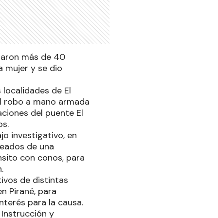
traron más de 40
a mujer y se dio
s localidades de El
al robo a mano armada
aciones del puente El
os.
o investigativo, en
leados de una
nsito con conos, para
.
ivos de distintas
n Pirané, para
interés para la causa.
 Instrucción y