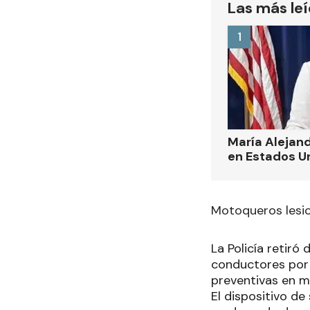
Las más le
1
María Alejand
en Estados U
Motoqueros lesio
La Policía retiró
conductores por 
preventivas en ma
El dispositivo de