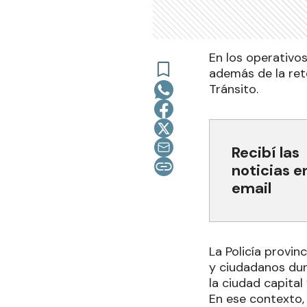
En los operativo
además de la rete
Tránsito.
Recibí las
noticias e
email
La Policía provin
y ciudadanos dura
la ciudad capital 
En ese contexto,