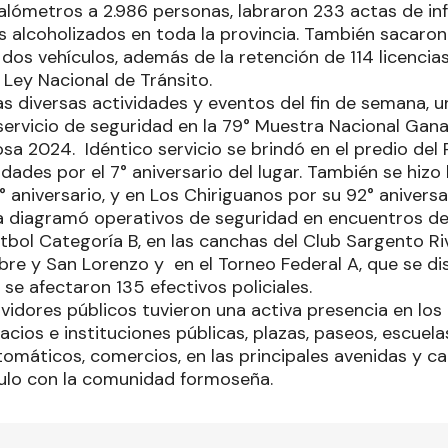
alómetros a 2.986 personas, labraron 233 actas de in
 alcoholizados en toda la provincia. También sacaron 
dos vehículos, además de la retención de 114 licencia
a Ley Nacional de Tránsito.
s diversas actividades y eventos del fin de semana, u
servicio de seguridad en la 79° Muestra Nacional Gana
a 2024. Idéntico servicio se brindó en el predio del 
idades por el 7° aniversario del lugar. También se hizo l
° aniversario, y en Los Chiriguanos por su 92° aniversa
ía diagramó operativos de seguridad en encuentros de
bol Categoría B, en las canchas del Club Sargento Riv
bre y San Lorenzo y en el Torneo Federal A, que se di
 se afectaron 135 efectivos policiales.
vidores públicos tuvieron una activa presencia en los 
cios e instituciones públicas, plazas, paseos, escuela
tomáticos, comercios, en las principales avenidas y call
nculo con la comunidad formoseña.