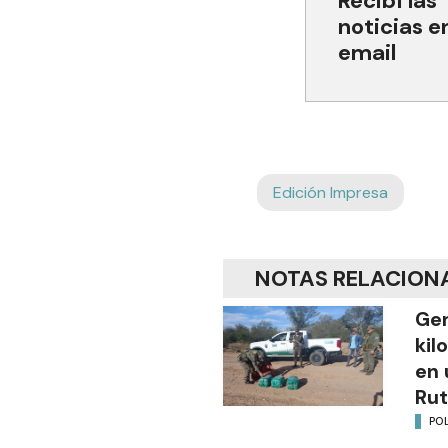
Recibí las
noticias e
email
Edición Impresa
NOTAS RELACION
Gen
kil
en 
Rut
POL