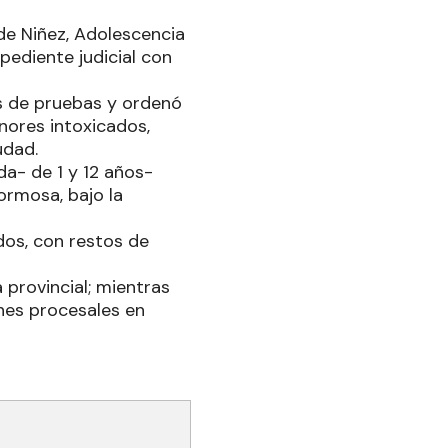
 de Niñez, Adolescencia
pediente judicial con
os de pruebas y ordenó
enores intoxicados,
udad.
da- de 1 y 12 años-
ormosa, bajo la
dos, con restos de
 provincial; mientras
nes procesales en