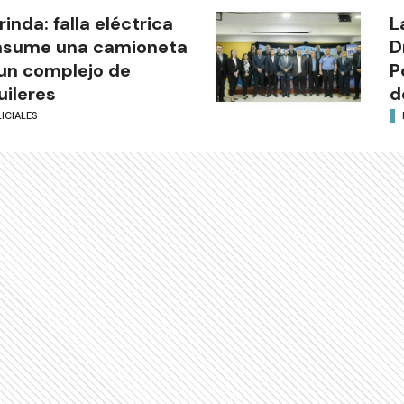
rinda: falla eléctrica
L
nsume una camioneta
D
un complejo de
P
uileres
d
ICIALES