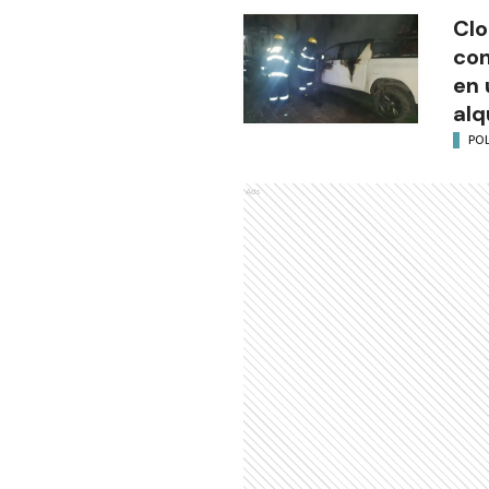
Clo
co
en 
alq
POL
Ads