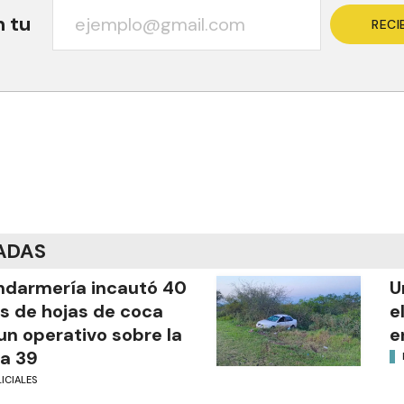
n tu
RECI
ADAS
darmería incautó 40
U
os de hojas de coca
e
un operativo sobre la
e
a 39
ICIALES