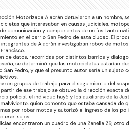
Sección Motorizada Alacrán detuvieron a un hombre, 
icletas que interesaban en causas judiciales, motopa
s de comunicación y componentes de un fusil automátic
miento en el barrio San Pedro de esta ciudad. El proce
s integrantes de Alacrán investigaban robos de motos 
Francisco.
ón de datos, recorridas por distintos barrios y dialog
seña, se determinó que las motocicletas estarían d
io San Pedro, y que el presunto autor sería un sujeto 
ictivos.
aron grupos de trabajo para el seguimiento del sosp
partir de ese trabajo se obtuvo la dirección exacta d
cia policial, el individuo huyó y los auxiliares de la Ju
l malviviente, quien comentó que estaba cansada de q
as por robar motos y autorizó el ingreso de los polic
o eran sujos.
olicías encontraron un cuadro de una Zanella ZB, otro 