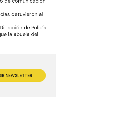
po de comunicación
icías detuvieron al
irección de Policía
que la abuela del
BIR NEWSLETTER