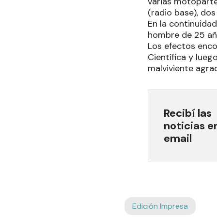
varias motoparte
(radio base), dos
En la continuidad
hombre de 25 año
Los efectos enco
Científica y lueg
malviviente agra
Recibí las
noticias e
email
Edición Impresa