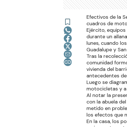
Efectivos de la 
cuadros de motoc
Ejército, equipo
durante un allana
lunes, cuando lo
Guadalupe y San 
Tras la recolecci
comunidad formo
vivienda del barr
antecedentes del
Luego se diagram
motocicletas y a 
Al notar la presen
con la abuela de
metido en problem
los efectos que n
En la casa, los p