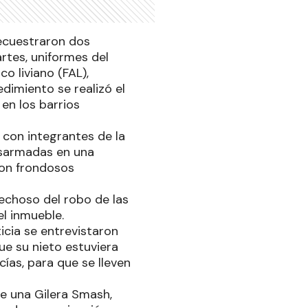
secuestraron dos
rtes, uniformes del
o liviano (FAL),
dimiento se realizó el
en los barrios
o con integrantes de la
esarmadas en una
con frondosos
echoso del robo de las
el inmueble.
sticia se entrevistaron
ue su nieto estuviera
ías, para que se lleven
de una Gilera Smash,