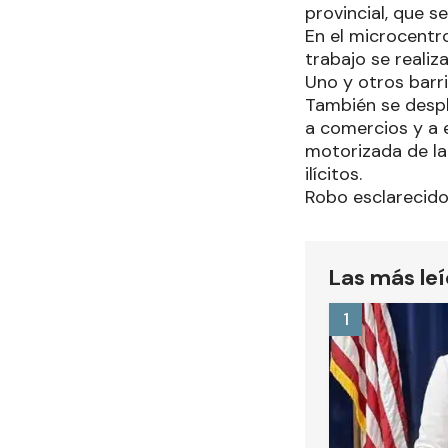
provincial, que s
En el microcentro
trabajo se realiz
Uno y otros barr
También se despli
a comercios y a e
motorizada de la 
ilícitos.
Robo esclarecid
Las más le
1