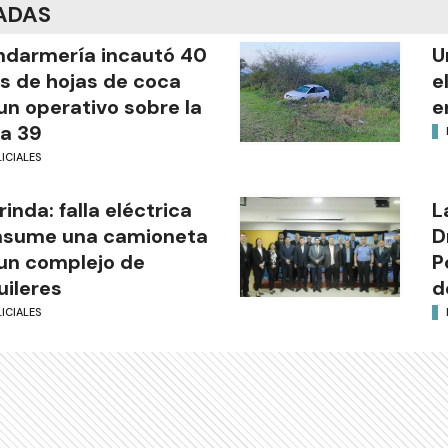
ADAS
darmería incautó 40
U
os de hojas de coca
e
un operativo sobre la
e
a 39
ICIALES
rinda: falla eléctrica
L
nsume una camioneta
D
un complejo de
P
uileres
d
ICIALES