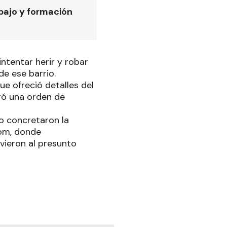
bajo y formación
ntentar herir y robar
e ese barrio.
e ofreció detalles del
gó una orden de
co concretaron la
qom, donde
vieron al presunto