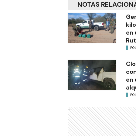
NOTAS RELACION
Gen
kil
en 
Rut
POL
Clo
co
en 
alq
POL
Ads