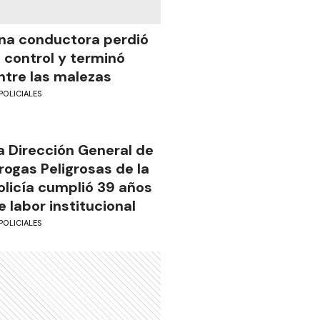
na conductora perdió
l control y terminó
ntre las malezas
POLICIALES
a Dirección General de
rogas Peligrosas de la
olicía cumplió 39 años
e labor institucional
POLICIALES