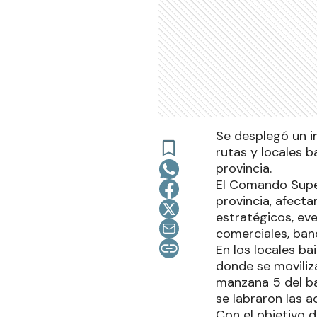
Se desplegó un im
rutas y locales b
provincia.
El Comando Super
provincia, afect
estratégicos, eve
comerciales, ban
En los locales ba
donde se moviliz
manzana 5 del ba
se labraron las 
Con el objetivo d