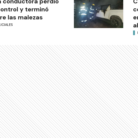
 conductora perdió
C
control y terminó
c
re las malezas
e
a
ICIALES