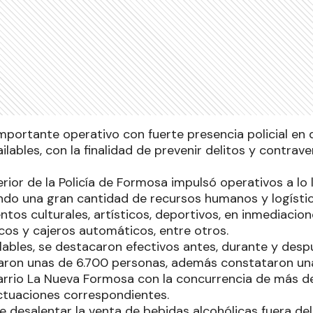
portante operativo con fuerte presencia policial en d
ailables, con la finalidad de prevenir delitos y contrav
ior de la Policía de Formosa impulsó operativos a lo 
ando una gran cantidad de recursos humanos y logísti
ntos culturales, artísticos, deportivos, en inmediacion
cos y cajeros automáticos, entre otros.
ilables, se destacaron efectivos antes, durante y des
aron unas de 6.700 personas, además constataron una 
rrio La Nueva Formosa con la concurrencia de más d
actuaciones correspondientes.
e desalentar la venta de bebidas alcohólicas fuera del