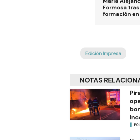
María Alejan
Formosa tras 
formación en
Edición Impresa
NOTAS RELACION
Pir
ope
bom
inc
POL