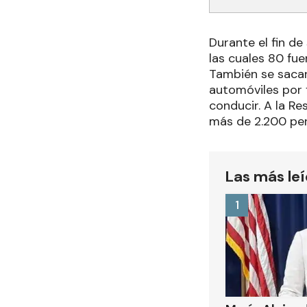
Durante el fin de
las cuales 80 fue
También se sacar
automóviles por f
conducir. A la R
más de 2.200 pe
Las más le
1