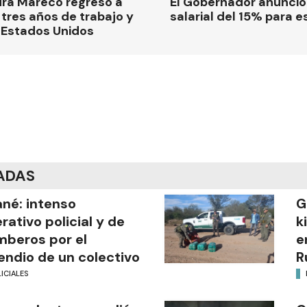
dra Mareco regresó a
El Gobernador anunci
tres años de trabajo y
salarial del 15% para e
 Estados Unidos
ADAS
ané: intenso
G
rativo policial y de
k
beros por el
e
endio de un colectivo
R
ICIALES