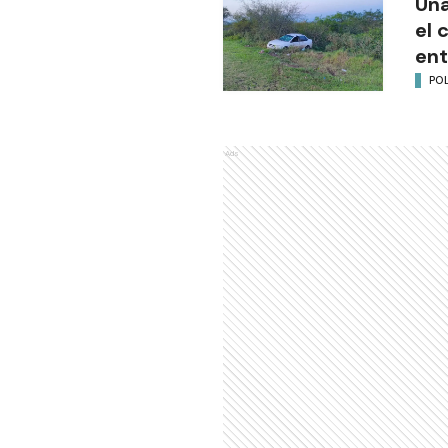
Una
el 
ent
POL
Ads