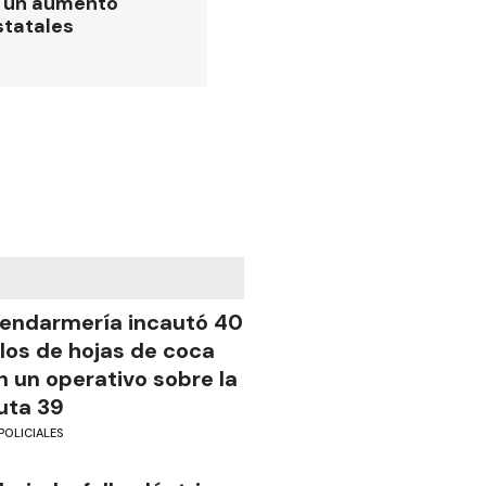
ó un aumento
statales
endarmería incautó 40
ilos de hojas de coca
n un operativo sobre la
uta 39
POLICIALES