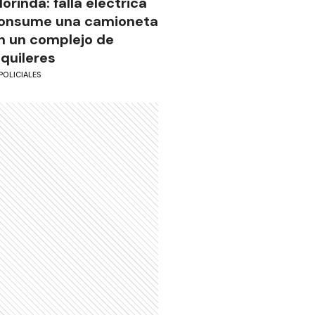
lorinda: falla eléctrica
onsume una camioneta
n un complejo de
lquileres
POLICIALES