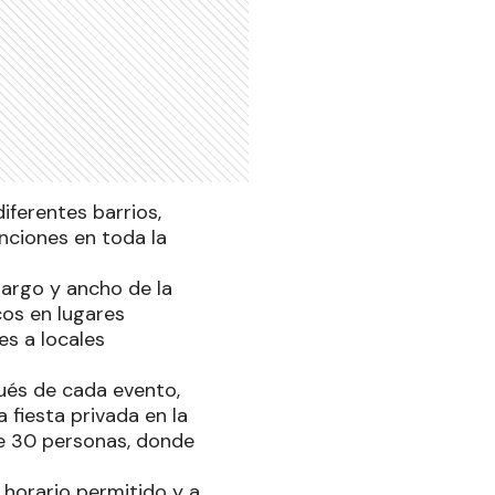
iferentes barrios,
enciones en toda la
largo y ancho de la
cos en lugares
es a locales
pués de cada evento,
fiesta privada en la
e 30 personas, donde
 horario permitido y a