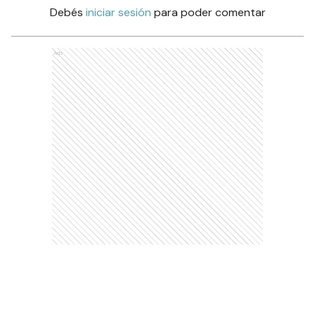
Debés
iniciar sesión
para poder comentar
Ads