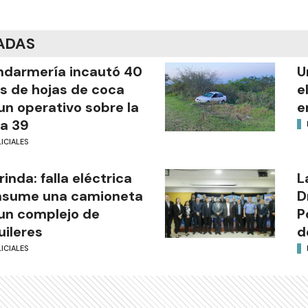
ADAS
darmería incautó 40
U
os de hojas de coca
e
un operativo sobre la
e
a 39
ICIALES
rinda: falla eléctrica
L
nsume una camioneta
D
un complejo de
P
uileres
d
ICIALES