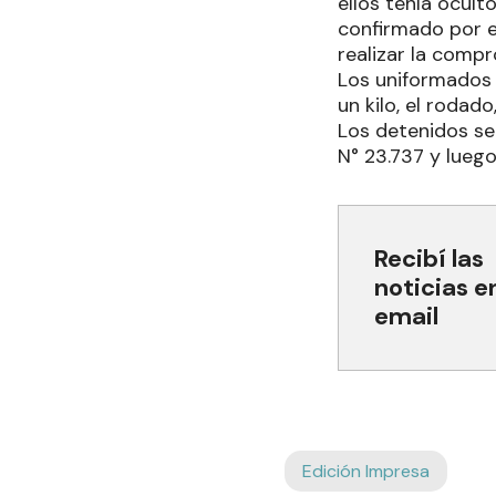
ellos tenía ocul
confirmado por e
realizar la comp
Los uniformados 
un kilo, el rodad
Los detenidos se 
N° 23.737 y luego
Recibí las
noticias e
email
Edición Impresa