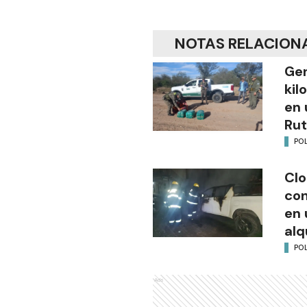
NOTAS RELACION
Gen
kil
en 
Rut
POL
Clo
co
en 
alq
POL
Ads