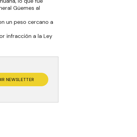
huana, lo que fue
eneral Güemes al
on un peso cercano a
or infracción a la Ley
BIR NEWSLETTER