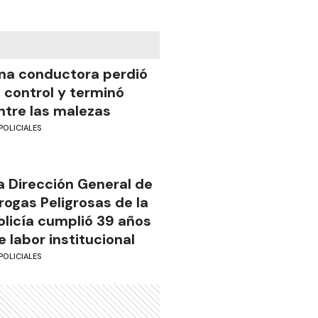
na conductora perdió
l control y terminó
ntre las malezas
POLICIALES
a Dirección General de
rogas Peligrosas de la
olicía cumplió 39 años
e labor institucional
POLICIALES