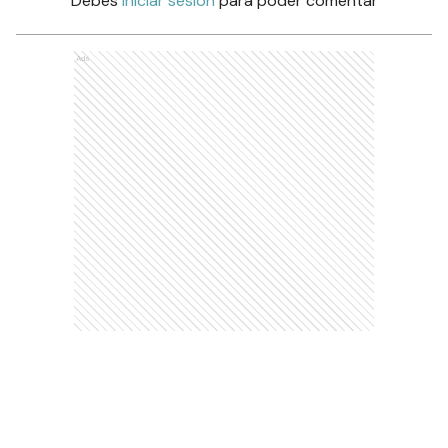
Debés
iniciar sesión
para poder comentar
Ads