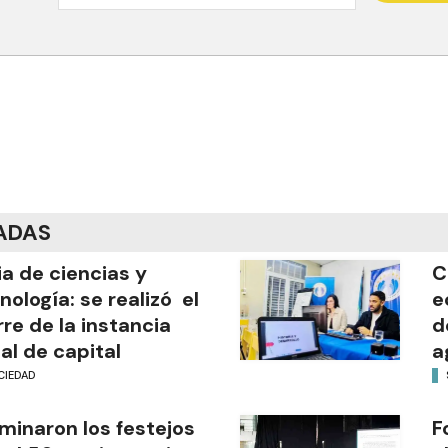
ADAS
ia de ciencias y
C
nología: se realizó el
e
rre de la instancia
d
al de capital
a
CIEDAD
minaron los festejos
F