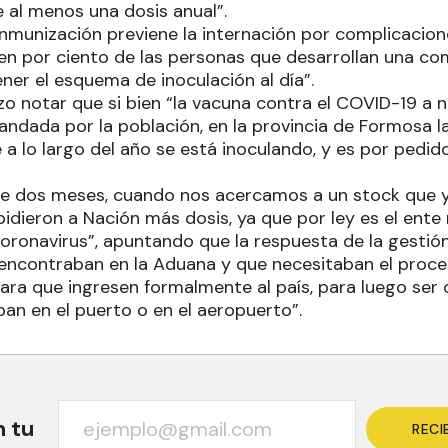
e al menos una dosis anual”.
inmunización previene la internación por complicacion
cien por ciento de las personas que desarrollan una co
ener el esquema de inoculación al día”.
zo notar que si bien “la vacuna contra el COVID-19 a n
ndada por la población, en la provincia de Formosa la
 a lo largo del año se está inoculando, y es por pedid
ce dos meses, cuando nos acercamos a un stock que 
 pidieron a Nación más dosis, ya que por ley es el ent
oronavirus”, apuntando que la respuesta de la gestión
e encontraban en la Aduana y que necesitaban el proce
ara que ingresen formalmente al país, para luego ser di
ban en el puerto o en el aeropuerto”.
n tu
RECI