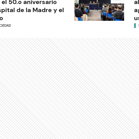
 el 50.o aniversario
a
pital de la Madre y el
a
o
u
CIEDAD