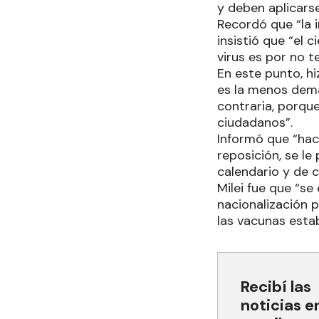
y deben aplicars
Recordó que “la 
insistió que “el 
virus es por no t
En este punto, hi
es la menos dema
contraria, porque
ciudadanos”.
Informó que “ha
reposición, se le
calendario y de c
Milei fue que “s
nacionalización p
las vacunas esta
Recibí las
noticias e