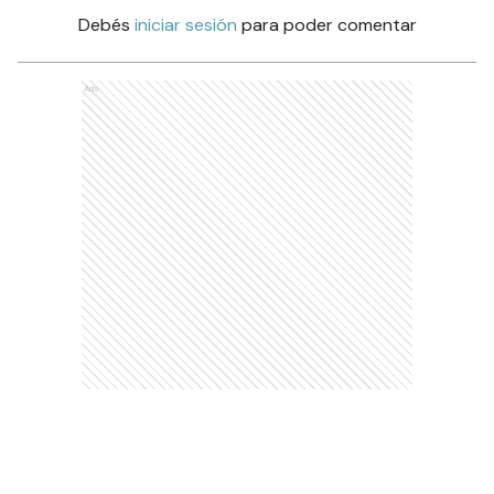
Debés
iniciar sesión
para poder comentar
Ads