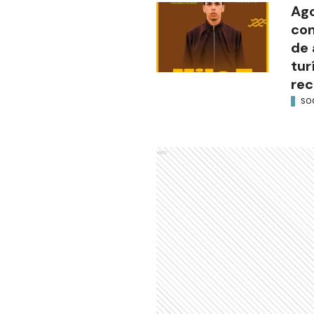
Ago
con
de 
tur
rec
SO
Ads