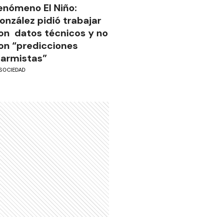
enómeno El Niño:
onzález pidió trabajar
on datos técnicos y no
on “predicciones
larmistas”
SOCIEDAD