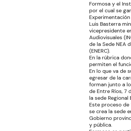
Formosa y el Ins
por el cual se ga
Experimentación 
Luis Basterra min
vicepresidente en
Audiovisuales (IN
de la Sede NEA d
(ENERC).
En la rúbrica do
permiten el func
En lo que va de 
egresar de la ca
forman junto a lo
de Entre Ríos, 7 
la sede Regiona
Este proceso de f
se crea la sede 
Gobierno provinci
y pública.