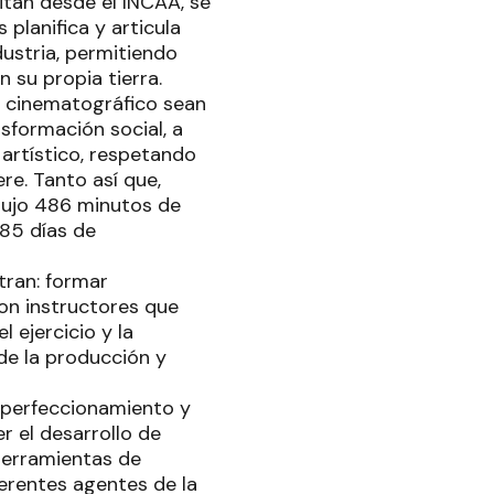
itan desde el INCAA, se
planifica y articula
dustria, permitiendo
n su propia tierra.
o cinematográfico sean
nsformación social, a
 artístico, respetando
ere. Tanto así que,
dujo 486 minutos de
485 días de
tran: formar
on instructores que
 ejercicio y la
de la producción y
, perfeccionamiento y
r el desarrollo de
herramientas de
ferentes agentes de la