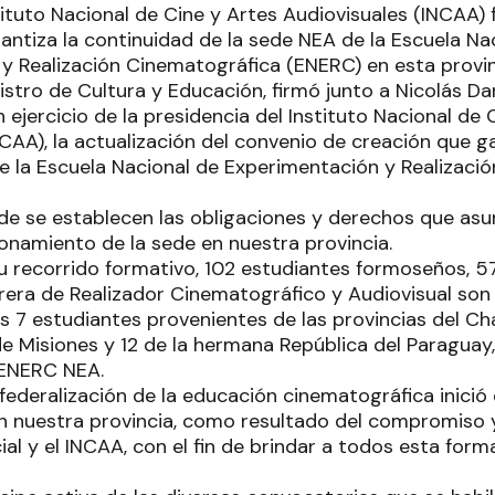
tituto Nacional de Cine y Artes Audiovisuales (INCAA)
rantiza la continuidad de la sede NEA de la Escuela Na
y Realización Cinematográfica (ENERC) en esta provin
istro de Cultura y Educación, firmó junto a Nicolás Dani
 ejercicio de la presidencia del Instituto Nacional de 
CAA), la actualización del convenio de creación que g
e la Escuela Nacional de Experimentación y Realizaci
nde se establecen las obligaciones y derechos que as
ionamiento de la sede en nuestra provincia.
su recorrido formativo, 102 estudiantes formoseños, 5
rrera de Realizador Cinematográfico y Audiovisual son
s 7 estudiantes provenientes de las provincias del Cha
de Misiones y 12 de la hermana República del Paraguay,
l ENERC NEA.
ederalización de la educación cinematográfica inició 
en nuestra provincia, como resultado del compromiso y
al y el INCAA, con el fin de brindar a todos esta form