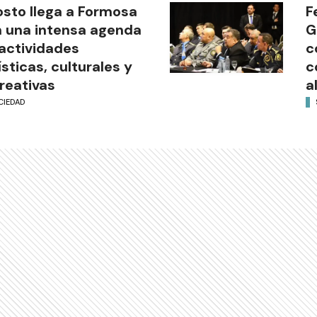
sto llega a Formosa
F
 una intensa agenda
G
actividades
c
ísticas, culturales y
c
reativas
a
CIEDAD