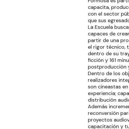
Formosa es partíc
capacita, produce
con el sector púb
que sus egresados
La Escuela busca
capaces de crear,
partir de una pr
el rigor técnico,
dentro de su tr
ficción y 161 mi
postproducción y
Dentro de los ob
realizadores int
son cineastas en 
experiencia; cap
distribución audi
Además increment
reconversión par
proyectos audiov
capacitación y t