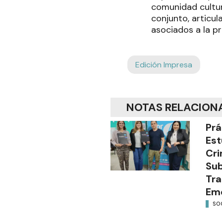
comunidad cultur
conjunto, articul
asociados a la pr
Edición Impresa
NOTAS RELACION
Prá
Est
Cri
Sub
Tra
Em
SO