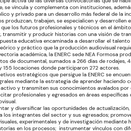
ipe activa de las diversas convocatorias que se habil
, se vincula y complementa con instituciones, además 
lico y privado para un desarrollo más federal de la in
 produzcan, trabajen, se especialicen y desarrollen e
 que los futuros profesionales y técnicos en el ámbit
 transmitir y producir historias con una visión de tra
opuesta educativa encaminada a desarrollar el talento
 teórico y práctico que la producción audiovisual requi
ayectoria académica, la ENERC sede NEA Formosa pro
nutos de documental, sumados a 266 días de rodajes, 
 155 locaciones donde participaron 272 actores.
jetivos estratégicos que persigue la ENERC se encuen
egrales mediante la estrategia de aprender haciendo c
activo y transmiten sus conocimientos avalados por el
acitar profesionales y egresados en áreas específicas 
ovisual.
ar y diversificar las oportunidades de actualización
a los integrantes del sector y sus egresados; promove
isuales, experimentales y de investigación mediante 
utorías en los procesos; instrumentar vínculos con di