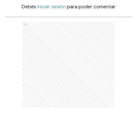
Debés
iniciar sesión
para poder comentar
Ads