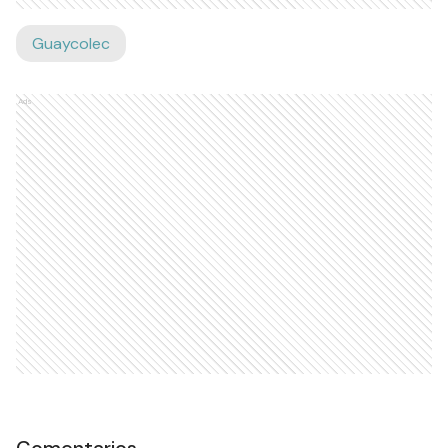
Guaycolec
Ads