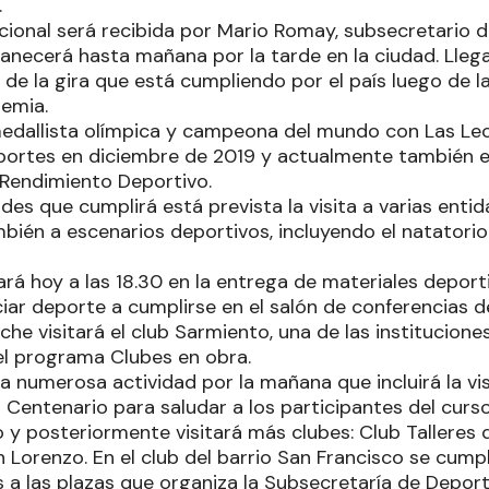
.
acional será recibida por Mario Romay, subsecretario 
manecerá hasta mañana por la tarde en la ciudad. Lleg
de la gira que está cumpliendo por el país luego de l
emia.
medallista olímpica y campeona del mundo con Las L
portes en diciembre de 2019 y actualmente también e
 Rendimiento Deportivo.
ades que cumplirá está prevista la visita a varias enti
bién a escenarios deportivos, incluyendo el natatorio
rá hoy a las 18.30 en la entrega de materiales deporti
ar deporte a cumplirse en el salón de conferencias d
che visitará el club Sarmiento, una de las institucion
el programa Clubes en obra.
 numerosa actividad por la mañana que incluirá la vis
l Centenario para saludar a los participantes del curso
y posteriormente visitará más clubes: Club Talleres d
 Lorenzo. En el club del barrio San Francisco se cumpl
 a las plazas que organiza la Subsecretaría de Deport