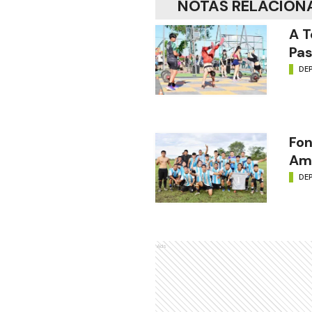
NOTAS RELACION
A T
Pas
DE
Fon
Amé
DE
Ads