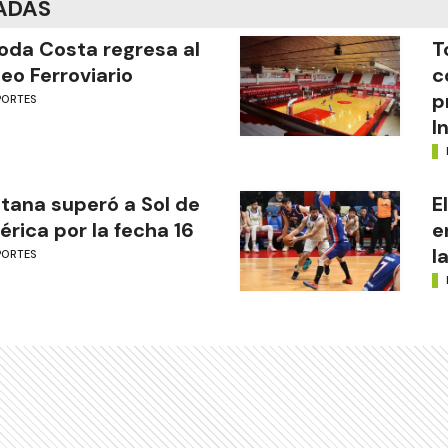
ADAS
oda Costa regresa al
T
eo Ferroviario
c
p
PORTES
I
tana superó a Sol de
E
rica por la fecha 16
e
l
PORTES