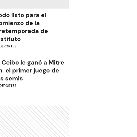
odo listo para el
omienzo de la
retemporada de
nstituto
DEPORTES
l Ceibo le ganó a Mitre
n el primer juego de
as semis
DEPORTES