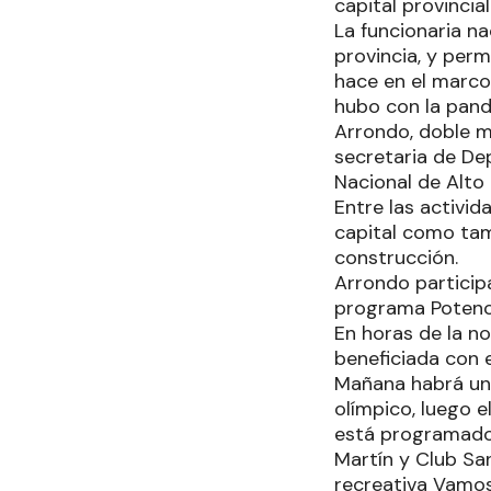
capital provincial
La funcionaria n
provincia, y per
hace en el marco 
hubo con la pand
Arrondo, doble 
secretaria de De
Nacional de Alto
Entre las activid
capital como tam
construcción.
Arrondo participa
programa Potenci
En horas de la no
beneficiada con 
Mañana habrá una
olímpico, luego e
está programado 
Martín y Club San
recreativa Vamos