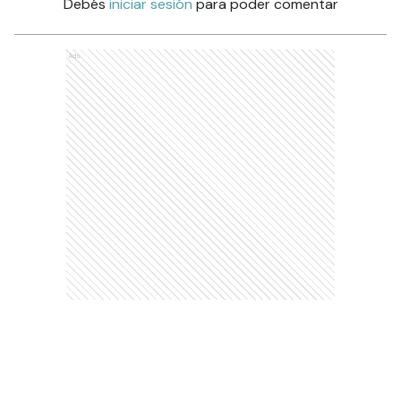
Debés
iniciar sesión
para poder comentar
Ads