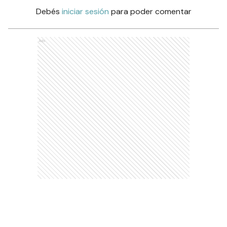
Debés
iniciar sesión
para poder comentar
Ads